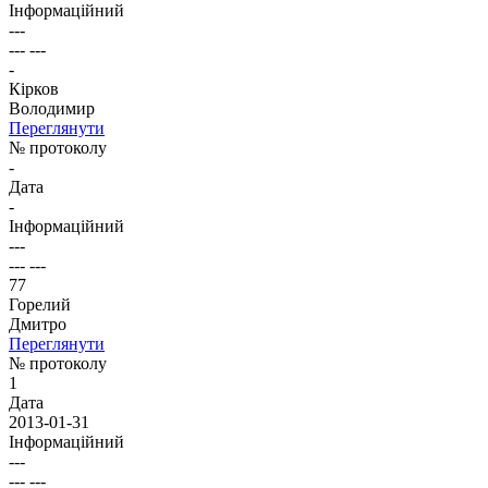
Інформаційний
---
--- ---
-
Кірков
Володимир
Переглянути
№ протоколу
-
Дата
-
Інформаційний
---
--- ---
77
Горелий
Дмитро
Переглянути
№ протоколу
1
Дата
2013-01-31
Інформаційний
---
--- ---