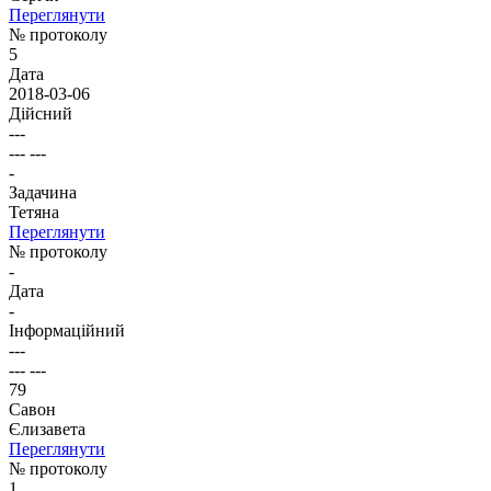
Переглянути
№ протоколу
5
Дата
2018-03-06
Дійсний
---
--- ---
-
Задачина
Тетяна
Переглянути
№ протоколу
-
Дата
-
Інформаційний
---
--- ---
79
Савон
Єлизавета
Переглянути
№ протоколу
1