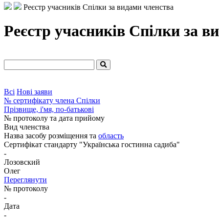
Реєстр учасників Спілки за видами членства
Реєстр учасників Спілки за в
Всі
Нові заяви
№ сертифікату члена Спілки
Прізвище, і'мя, по-батькові
№ протоколу та дата прийому
Вид членства
Назва засобу розміщення та
область
Сертифікат стандарту "Українська гостинна садиба"
-
Лозовский
Олег
Переглянути
№ протоколу
-
Дата
-