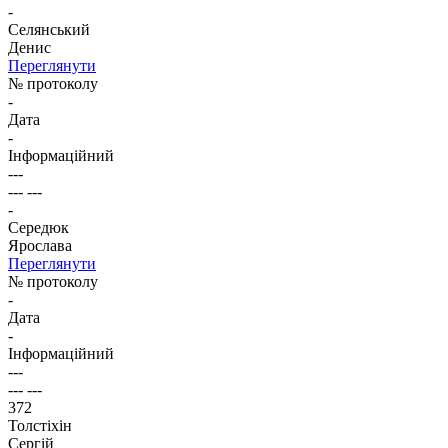
-
Cелянський
Денис
Переглянути
№ протоколу
-
Дата
-
Інформаційний
---
--- ---
-
Середюк
Ярослава
Переглянути
№ протоколу
-
Дата
-
Інформаційний
---
--- ---
372
Толстіхін
Сергій