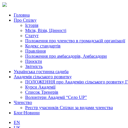
Головна
Про Спілку
Історія
Місія, Візія, Цінності
Статут
Положення про членство в громадській організації
Кодекс стандартів
Правління
Положення про амбасадорів, Амбасадори
Проєкти
Звітність
Українська гостинна садиба
Академія сільського розвитку
ПОЛОЖЕННЯ про Академію cільського розвитку ГО «
Курси Академії
Список Тренерів
Волонтери Академії “Село UP”
Членство
Реєстр учасників Спілки за видами членства
Блог/Новини
EN
UK