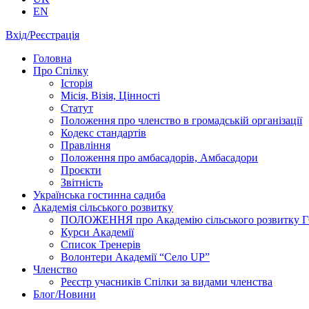
EN
Вхід/Реєстрація
Головна
Про Спілку
Історія
Місія, Візія, Цінності
Статут
Положення про членство в громадській організації
Кодекс стандартів
Правління
Положення про амбасадорів, Амбасадори
Проєкти
Звітність
Українська гостинна садиба
Академія сільського розвитку
ПОЛОЖЕННЯ про Академію cільського розвитку ГО «
Курси Академії
Список Тренерів
Волонтери Академії “Село UP”
Членство
Реєстр учасників Спілки за видами членства
Блог/Новини