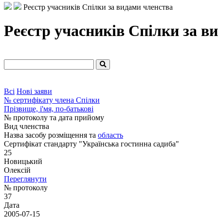
Реєстр учасників Спілки за видами членства
Реєстр учасників Спілки за в
Всі
Нові заяви
№ сертифікату члена Спілки
Прізвище, і'мя, по-батькові
№ протоколу та дата прийому
Вид членства
Назва засобу розміщення та
область
Сертифікат стандарту "Українська гостинна садиба"
25
Новицький
Олексій
Переглянути
№ протоколу
37
Дата
2005-07-15