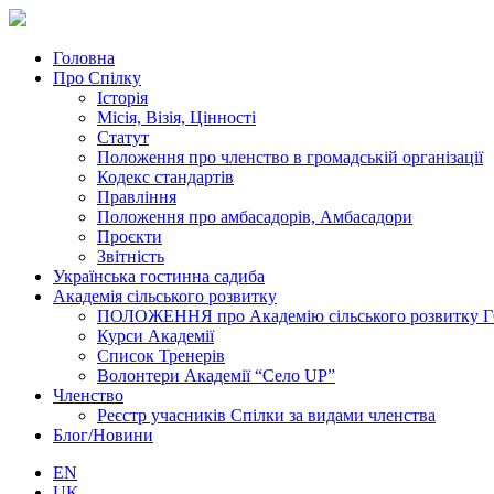
Головна
Про Спілку
Історія
Місія, Візія, Цінності
Статут
Положення про членство в громадській організації
Кодекс стандартів
Правління
Положення про амбасадорів, Амбасадори
Проєкти
Звітність
Українська гостинна садиба
Академія сільського розвитку
ПОЛОЖЕННЯ про Академію cільського розвитку ГО «
Курси Академії
Список Тренерів
Волонтери Академії “Село UP”
Членство
Реєстр учасників Спілки за видами членства
Блог/Новини
EN
UK