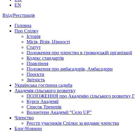
EN
Вхід/Реєстрація
Головна
Про Спілку
Історія
Місія, Візія, Цінності
Статут
Положення про членство в громадській організації
Кодекс стандартів
Правління
Положення про амбасадорів, Амбасадори
Проєкти
Звітність
Українська гостинна садиба
Академія сільського розвитку
ПОЛОЖЕННЯ про Академію cільського розвитку ГО «
Курси Академії
Список Тренерів
Волонтери Академії “Село UP”
Членство
Реєстр учасників Спілки за видами членства
Блог/Новини