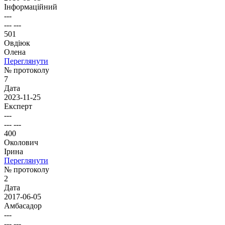
Інформаційний
---
--- ---
501
Овдіюк
Олена
Переглянути
№ протоколу
7
Дата
2023-11-25
Експерт
---
--- ---
400
Околович
Ірина
Переглянути
№ протоколу
2
Дата
2017-06-05
Амбасадор
---
--- ---