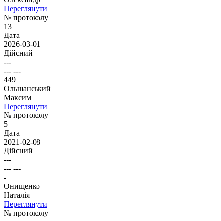
Переглянути
№ протоколу
13
Дата
2026-03-01
Дійсний
---
--- ---
449
Ольшанський
Максим
Переглянути
№ протоколу
5
Дата
2021-02-08
Дійсний
---
--- ---
-
Онищенко
Наталія
Переглянути
№ протоколу