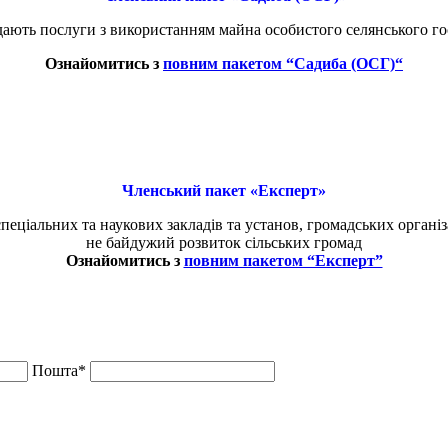
ають послуги з використанням майна особистого селянського госп
Ознайомитись з
повним пакетом “
Садиба (ОСГ)
“
Членський пакет «Експерт»
еціальних та наукових закладів та установ, громадських організа
не байдужий розвиток сільських громад
Ознайомитись з
повним пакетом “Експерт”
Пошта*