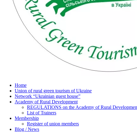
Home
Union of rural green tourism of Ukraine
Network “Ukrainian guest house”
Academy of Rural Development
REGULATIONS on the Academy of Rural Development o
List of Trainers
Membership
Register of union members
Blog / News