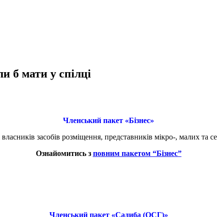
и б мати у спілці
Членський пакет «Бізнес»
 власників засобів розміщення, представників мікро-, малих та с
Ознайомитись з
повним пакетом “Бізнес”
Членський пакет «Садиба (ОСГ)»