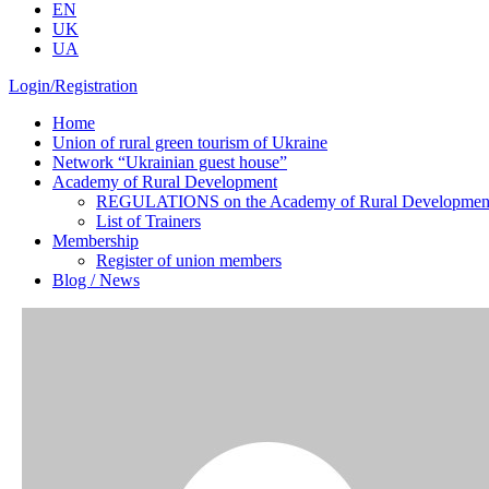
EN
UK
UA
Login/Registration
Home
Union of rural green tourism of Ukraine
Network “Ukrainian guest house”
Academy of Rural Development
REGULATIONS on the Academy of Rural Development o
List of Trainers
Membership
Register of union members
Blog / News