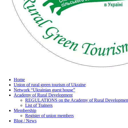
Home
Union of rural green tourism of Ukraine
Network “Ukrainian guest house”
Academy of Rural Development
REGULATIONS on the Academy of Rural Development o
List of Trainers
Membership
Register of union members
Blog / News