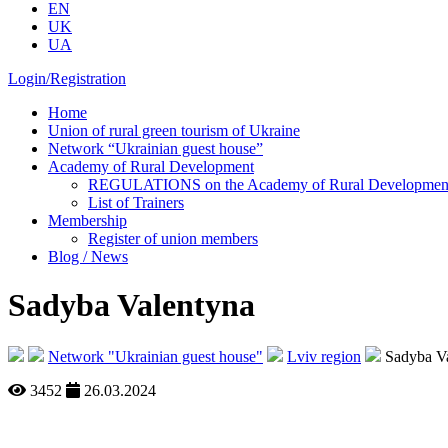
EN
UK
UA
Login/Registration
Home
Union of rural green tourism of Ukraine
Network “Ukrainian guest house”
Academy of Rural Development
REGULATIONS on the Academy of Rural Development o
List of Trainers
Membership
Register of union members
Blog / News
Sadyba Valentyna
Network "Ukrainian guest house"
Lviv region
Sadyba V
3452
26.03.2024