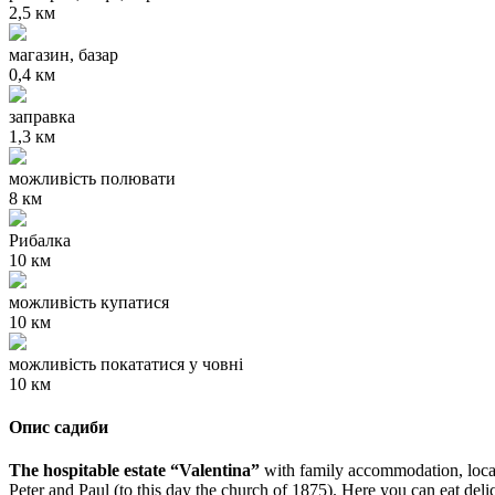
2,5 км
магазин, базар
0,4 км
заправка
1,3 км
можливість полювати
8 км
Рибалка
10 км
можливість купатися
10 км
можливість покататися у човні
10 км
Опис садиби
The hospitable estate “Valentina”
with family accommodation, locat
Peter and Paul (to this day the church of 1875). Here you can eat del