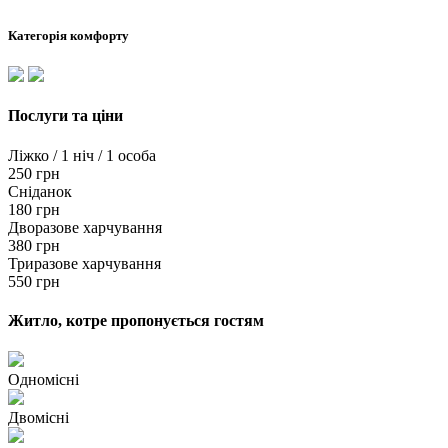
Категорія комфорту
Послуги та ціни
Ліжко / 1 ніч / 1 особа
250 грн
Сніданок
180 грн
Дворазове харчування
380 грн
Триразове харчування
550 грн
Житло, котре пропонується гостям
Одномісні
Двомісні