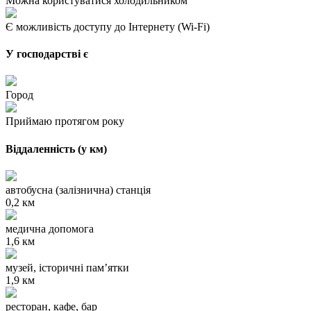
Можна користуватися холодильником
Є можливість доступу до Інтернету (Wi-Fi)
У господарстві є
Город
Приймаю протягом року
Віддаленність (у км)
автобусна (залізнична) станція
0,2 км
медична допомога
1,6 км
музей, історичні пам’ятки
1,9 км
ресторан, кафе, бар