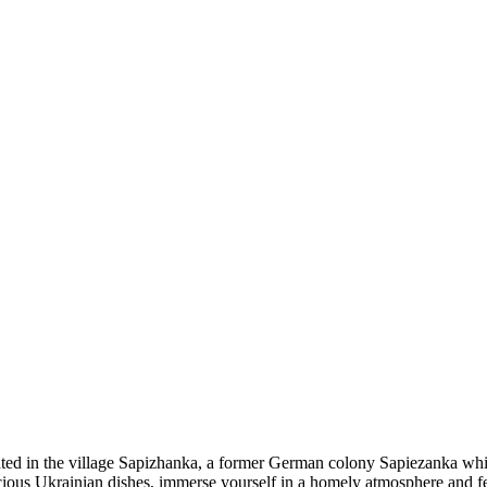
ed in the village Sapizhanka, a former German colony Sapiezanka whi
icious Ukrainian dishes, immerse yourself in a homely atmosphere and fe