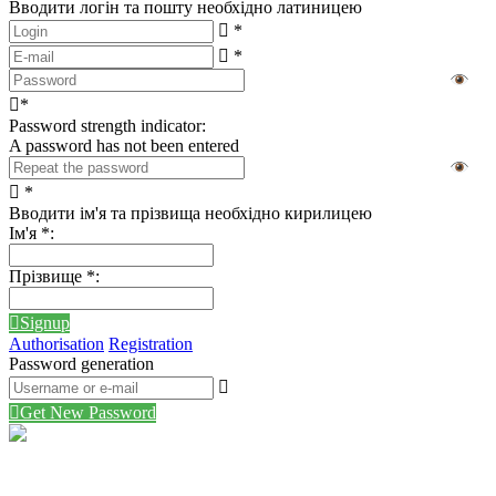
Вводити логін та пошту необхідно латиницею
*
*
*
Password strength indicator:
A password has not been entered
*
Вводити ім'я та прізвища необхідно кирилицею
Ім'я
*
:
Прізвище
*
:
Signup
Authorisation
Registration
Password generation
Get New Password