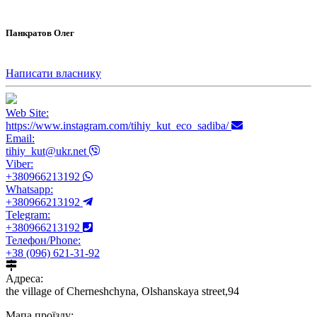
Панкратов Олег
Написати власнику
Web Site:
https://www.instagram.com/tihiy_kut_eco_sadiba/
Email:
tihiy_kut@ukr.net
Viber:
+380966213192
Whatsapp:
+380966213192
Telegram:
+380966213192
Телефон/Phone:
+38 (096) 621-31-92
Адреса:
the village of Cherneshchyna, Olshanskaya street,94
Мапа проїзду: