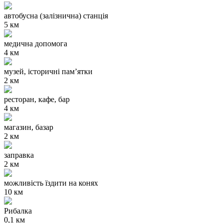
автобусна (залізнична) станція
5 км
медична допомога
4 км
музей, історичні пам’ятки
2 км
ресторан, кафе, бар
4 км
магазин, базар
2 км
заправка
2 км
можливість їздити на конях
10 км
Рибалка
0,1 км