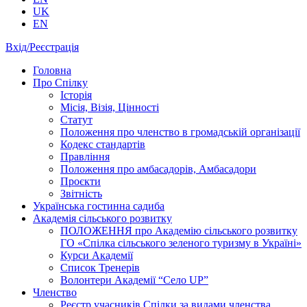
UK
EN
Вхід/Реєстрація
Головна
Про Спілку
Історія
Місія, Візія, Цінності
Статут
Положення про членство в громадській організації
Кодекс стандартів
Правління
Положення про амбасадорів, Амбасадори
Проєкти
Звітність
Українська гостинна садиба
Академія сільського розвитку
ПОЛОЖЕННЯ про Академію cільського розвитку
ГО «Спілка сільського зеленого туризму в Україні»
Курси Академії
Список Тренерів
Волонтери Академії “Село UP”
Членство
Реєстр учасників Спілки за видами членства