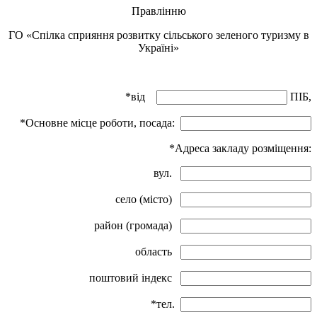
Правлінню
ГО «Спілка сприяння розвитку сільського зеленого туризму в
Україні»
*від
ПІБ,
*Основне місце роботи, посада:
*Адреса закладу розміщення:
вул.
село (місто)
район (громада)
область
поштовий індекс
*тел.