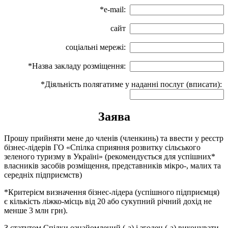
*e-mail:
сайт
соціальні мережі:
*Назва закладу розміщення:
*Діяльність полягатиме у наданні послуг (вписати):
Заява
Прошу прийняти мене до членів (членкинь) та ввести у реєстр
бізнес-лідерів ГО «Спілка сприяння розвитку сільського
зеленого туризму в Україні» (рекомендується для успішних*
власників засобів розміщення, представників мікро-, малих та
середніх підприємств)
*Критерієм визначення бізнес-лідера (успішного підприємця)
є кількість ліжко-місць від 20 або сукупний річний дохід не
менше 3 млн грн).
З статутом Спілки ознайомлений (-а) і згоден (-а) виконувати