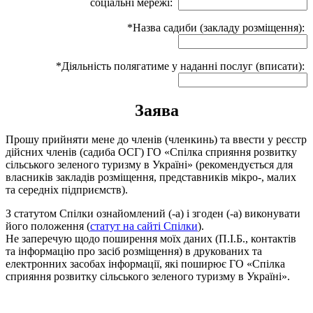
соціальні мережі:
*Назва садиби (закладу розміщення):
*Діяльність полягатиме у наданні послуг (вписати):
Заява
Прошу прийняти мене до членів (членкинь) та ввести у реєстр
дійсних членів (садиба ОСГ) ГО «Спілка сприяння розвитку
сільського зеленого туризму в Україні» (рекомендується для
власників закладів розміщення, представників мікро-, малих
та середніх підприємств).
З статутом Спілки ознайомлений (-а) і згоден (-а) виконувати
його положення (
статут на сайті Спілки
).
Не заперечую щодо поширення моїх даних (П.І.Б., контактів
та інформацію про засіб розміщення) в друкованих та
електронних засобах інформації, які поширює ГО «Спілка
сприяння розвитку сільського зеленого туризму в Україні».