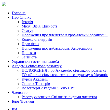
Головна
Про Спілку
Історія
Місія, Візія, Цінності
Статут
Положення про членство в громадській організації
Кодекс стандартів
Правління
Положення про амбасадорів, Амбасадори
Проєкти
Звітність
Українська гостинна садиба
Академія сільського розвитку
ПОЛОЖЕННЯ про Академію cільського розвитку
ГО «Спілка сільського зеленого туризму в Україні»
Курси Академії
Список Тренерів
Волонтери Академії “Село UP”
Членство
Реєстр учасників Спілки за видами членства
Блог/Новини
EN