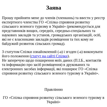
Заява
Прошу прийняти мене до членів (членкинь) та ввести у реєстр
експертного членства ГО «Спілка сприяння розвитку
сільського зеленого туризму в Україні» (рекомендується для
представників вищих, середніх, середньо-спеціальних та
наукових закладів та установ, громадських організацій, осіб,
які не є власниками закладів розміщення та тих кому не
байдужий розвиток сільських громад).
З статутом Спілки ознайомлений (-а) і згоден (-а) виконувати
його положення (
статут на сайті Спілки
).
Не заперечую щодо поширення моїх даних (П.І.Б., контактів
та інформацію про засіб розміщення) в друкованих та
електронних засобах інформації, які поширює ГО «Спілка
сприяння розвитку сільського зеленого туризму в Україні».
Правлінню
ГО «Спілка сприяння розвитку сільського зеленого туризму в
Україні»