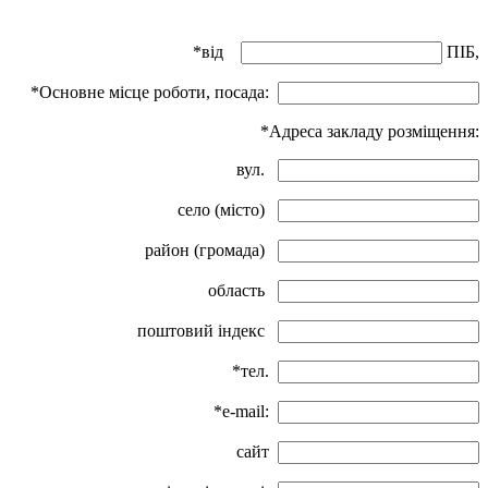
*від
ПІБ,
*Основне місце роботи, посада:
*Адреса закладу розміщення:
вул.
село (місто)
район (громада)
область
поштовий індекс
*тел.
*e-mail:
сайт