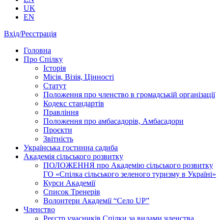
UK
EN
Вхід/Реєстрація
Головна
Про Спілку
Історія
Місія, Візія, Цінності
Статут
Положення про членство в громадській організації
Кодекс стандартів
Правління
Положення про амбасадорів, Амбасадори
Проєкти
Звітність
Українська гостинна садиба
Академія сільського розвитку
ПОЛОЖЕННЯ про Академію cільського розвитку
ГО «Спілка сільського зеленого туризму в Україні»
Курси Академії
Список Тренерів
Волонтери Академії “Село UP”
Членство
Реєстр учасників Спілки за видами членства