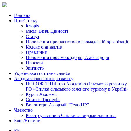
Головна
Про Спілку
Історія
Місія, Візія, Цінності
Статут
Положення про членство в громадській організації
Кодекс стандартів
Правління
Положення про амбасадорів, Амбасадори
Проєкти
Звітність
Українська гостинна садиба
Академія сільського розвитку
ПОЛОЖЕННЯ про Академію cільського розвитку
ГО «Спілка сільського зеленого туризму в Україні»
Курси Академії
Список Тренерів
Волонтери Академії “Село UP”
Членство
Реєстр учасників Спілки за видами членства
Блог/Новини
EN