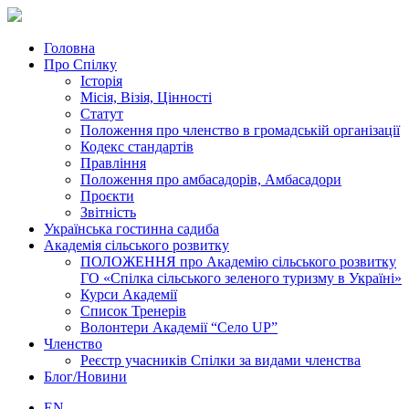
Головна
Про Спілку
Історія
Місія, Візія, Цінності
Статут
Положення про членство в громадській організації
Кодекс стандартів
Правління
Положення про амбасадорів, Амбасадори
Проєкти
Звітність
Українська гостинна садиба
Академія сільського розвитку
ПОЛОЖЕННЯ про Академію cільського розвитку
ГО «Спілка сільського зеленого туризму в Україні»
Курси Академії
Список Тренерів
Волонтери Академії “Село UP”
Членство
Реєстр учасників Спілки за видами членства
Блог/Новини
EN