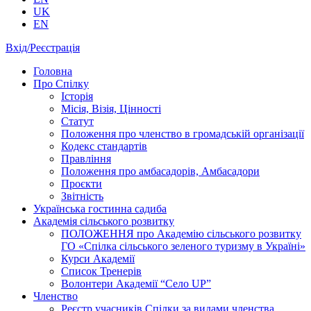
UK
EN
Вхід/Реєстрація
Головна
Про Спілку
Історія
Місія, Візія, Цінності
Статут
Положення про членство в громадській організації
Кодекс стандартів
Правління
Положення про амбасадорів, Амбасадори
Проєкти
Звітність
Українська гостинна садиба
Академія сільського розвитку
ПОЛОЖЕННЯ про Академію cільського розвитку
ГО «Спілка сільського зеленого туризму в Україні»
Курси Академії
Список Тренерів
Волонтери Академії “Село UP”
Членство
Реєстр учасників Спілки за видами членства