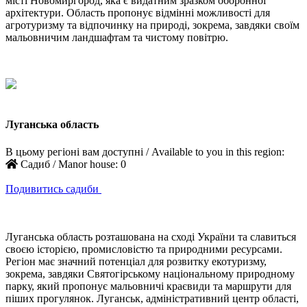
місті Новомиргород, яка є видатним зразком оборонної
архітектури. Область пропонує відмінні можливості для
агротуризму та відпочинку на природі, зокрема, завдяки своїм
мальовничим ландшафтам та чистому повітрю.
Луганська область
В цьому регіоні вам доступні / Available to you in this region:
Садиб / Manor house:
0
Подивитись садиби
Луганська область розташована на сході України та славиться
своєю історією, промисловістю та природними ресурсами.
Регіон має значний потенціал для розвитку екотуризму,
зокрема, завдяки Святогірському національному природному
парку, який пропонує мальовничі краєвиди та маршрути для
піших прогулянок. Луганськ, адміністративний центр області,