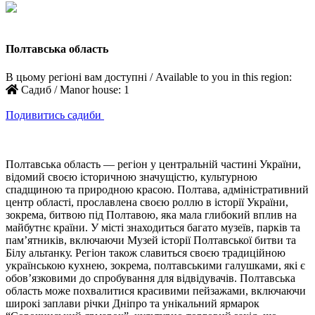
Полтавська область
В цьому регіоні вам доступні / Available to you in this region:
Садиб / Manor house:
1
Подивитись садиби
Полтавська область — регіон у центральній частині України,
відомий своєю історичною значущістю, культурною
спадщиною та природною красою. Полтава, адміністративний
центр області, прославлена своєю роллю в історії України,
зокрема, битвою під Полтавою, яка мала глибокий вплив на
майбутнє країни. У місті знаходиться багато музеїв, парків та
пам’ятників, включаючи Музей історії Полтавської битви та
Білу альтанку. Регіон також славиться своєю традиційною
українською кухнею, зокрема, полтавськими галушками, які є
обов’язковими до спробування для відвідувачів. Полтавська
область може похвалитися красивими пейзажами, включаючи
широкі заплави річки Дніпро та унікальний ярмарок