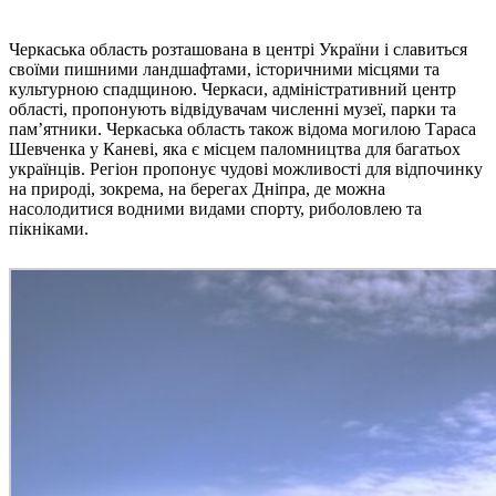
Черкаська область розташована в центрі України і славиться
своїми пишними ландшафтами, історичними місцями та
культурною спадщиною. Черкаси, адміністративний центр
області, пропонують відвідувачам численні музеї, парки та
пам’ятники. Черкаська область також відома могилою Тараса
Шевченка у Каневі, яка є місцем паломництва для багатьох
українців. Регіон пропонує чудові можливості для відпочинку
на природі, зокрема, на берегах Дніпра, де можна
насолодитися водними видами спорту, риболовлею та
пікніками.