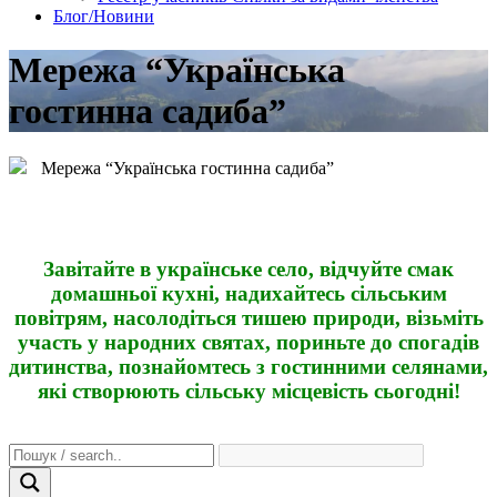
Блог/Новини
Мережа “Українська
гостинна садиба”
Мережа “Українська гостинна садиба”
Завітайте в українське село, відчуйте смак
домашньої кухні, надихайтесь сільським
повітрям, насолодіться тишею природи, візьміть
участь у народних святах, пориньте до спогадів
дитинства, познайомтесь з гостинними селянами,
які створюють сільську місцевість сьогодні!