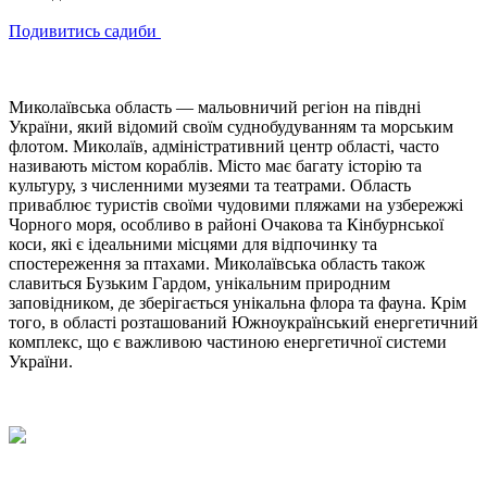
Подивитись садиби
Миколаївська область — мальовничий регіон на півдні
України, який відомий своїм суднобудуванням та морським
флотом. Миколаїв, адміністративний центр області, часто
називають містом кораблів. Місто має багату історію та
культуру, з численними музеями та театрами. Область
приваблює туристів своїми чудовими пляжами на узбережжі
Чорного моря, особливо в районі Очакова та Кінбурнської
коси, які є ідеальними місцями для відпочинку та
спостереження за птахами. Миколаївська область також
славиться Бузьким Гардом, унікальним природним
заповідником, де зберігається унікальна флора та фауна. Крім
того, в області розташований Южноукраїнський енергетичний
комплекс, що є важливою частиною енергетичної системи
України.