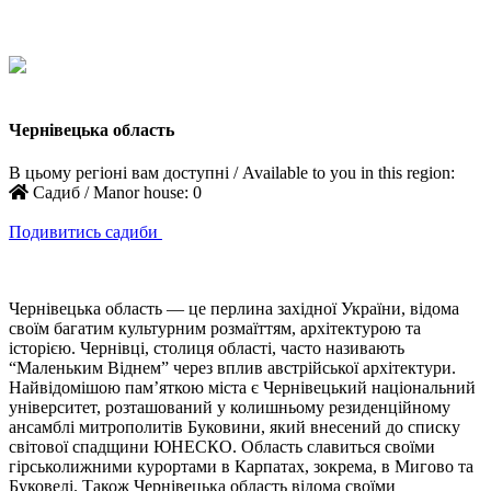
Чернівецька область
В цьому регіоні вам доступні / Available to you in this region:
Садиб / Manor house:
0
Подивитись садиби
Чернівецька область — це перлина західної України, відома
своїм багатим культурним розмаїттям, архітектурою та
історією. Чернівці, столиця області, часто називають
“Маленьким Віднем” через вплив австрійської архітектури.
Найвідомішою пам’яткою міста є Чернівецький національний
університет, розташований у колишньому резиденційному
ансамблі митрополитів Буковини, який внесений до списку
світової спадщини ЮНЕСКО. Область славиться своїми
гірськолижними курортами в Карпатах, зокрема, в Мигово та
Буковелі. Також Чернівецька область відома своїми