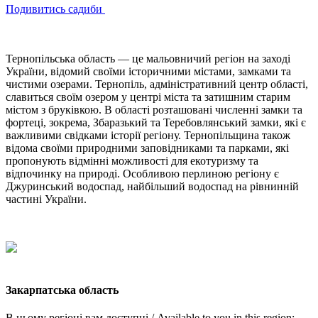
Подивитись садиби
Тернопільська область — це мальовничий регіон на заході
України, відомий своїми історичними містами, замками та
чистими озерами. Тернопіль, адміністративний центр області,
славиться своїм озером у центрі міста та затишним старим
містом з бруківкою. В області розташовані численні замки та
фортеці, зокрема, Збаразький та Теребовлянський замки, які є
важливими свідками історії регіону. Тернопільщина також
відома своїми природними заповідниками та парками, які
пропонують відмінні можливості для екотуризму та
відпочинку на природі. Особливою перлиною регіону є
Джуринський водоспад, найбільший водоспад на рівнинній
частині України.
Закарпатська область
В цьому регіоні вам доступні / Available to you in this region: