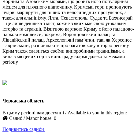
Чорним та Азовським морями, що робить його популярним
місцем для пляжного відпочинку. Кримські гори пропонують
чудові маршрути для піших та велосипедних прогулянок, а
також для альпінізму. Ялта, Севастополь, Судак та Бахчисарай
– це лише декілька з міст, кожне з яких має свою унікальну
історію та атракції. Візитною карткою Криму є його палацово-
паркові комплекси, зокрема, Воронцовський палац та
Лівадійський палац. Археологічні пам’ятки, такі як Херсонес
Таврійський, розповідають про багатовікову історію регіону.
Крим також славиться своїми виноробними традиціями, а
вина з місцевих сортів винограду відомі далеко за межами
регіону
Черкаська область
В цьому регіоні вам доступні / Available to you in this region:
Садиб / Manor house:
0
Подивитись садиби