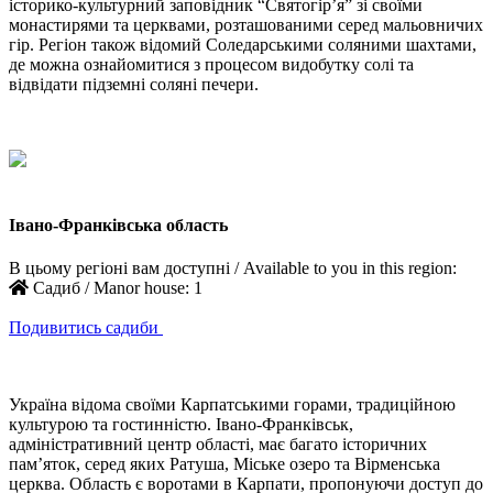
історико-культурний заповідник “Святогір’я” зі своїми
монастирями та церквами, розташованими серед мальовничих
гір. Регіон також відомий Соледарськими соляними шахтами,
де можна ознайомитися з процесом видобутку солі та
відвідати підземні соляні печери.
Івано-Франківська область
В цьому регіоні вам доступні / Available to you in this region:
Садиб / Manor house:
1
Подивитись садиби
Україна відома своїми Карпатськими горами, традиційною
культурою та гостинністю. Івано-Франківськ,
адміністративний центр області, має багато історичних
пам’яток, серед яких Ратуша, Міське озеро та Вірменська
церква. Область є воротами в Карпати, пропонуючи доступ до