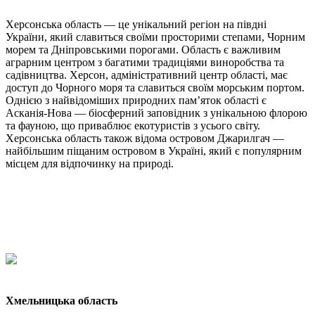
Херсонська область — це унікальний регіон на півдні
України, який славиться своїми просторими степами, Чорним
морем та Дніпровськими порогами. Область є важливим
аграрним центром з багатими традиціями виноробства та
садівництва. Херсон, адміністративний центр області, має
доступ до Чорного моря та славиться своїм морським портом.
Однією з найвідоміших природних пам’яток області є
Асканія-Нова — біосферний заповідник з унікальною флорою
та фауною, що приваблює екотуристів з усього світу.
Херсонська область також відома островом Джарилгач —
найбільшим піщаним островом в Україні, який є популярним
місцем для відпочинку на природі.
Хмельницька область