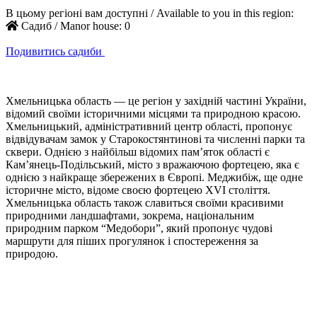
В цьому регіоні вам доступні / Available to you in this region:
Садиб / Manor house:
0
Подивитись садиби
Хмельницька область — це регіон у західній частині України,
відомий своїми історичними місцями та природною красою.
Хмельницький, адміністративний центр області, пропонує
відвідувачам замок у Старокостянтинові та численні парки та
сквери. Однією з найбільш відомих пам’яток області є
Кам’янець-Подільський, місто з вражаючою фортецею, яка є
однією з найкраще збережених в Європі. Меджибіж, ще одне
історичне місто, відоме своєю фортецею XVI століття.
Хмельницька область також славиться своїми красивими
природними ландшафтами, зокрема, національним
природним парком “Медобори”, який пропонує чудові
маршрути для піших прогулянок і спостереження за
природою.