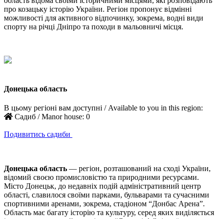
область відома своїми історичними місцями, які розповідають
про козацьку історію України. Регіон пропонує відмінні
можливості для активного відпочинку, зокрема, водні види
спорту на річці Дніпро та походи в мальовничі місця.
Донецька область
В цьому регіоні вам доступні / Available to you in this region:
Садиб / Manor house:
0
Подивитись садиби
Донецька область
— регіон, розташований на сході України,
відомий своєю промисловістю та природними ресурсами.
Місто Донецьк, до недавніх подій адміністративний центр
області, славилося своїми парками, бульварами та сучасними
спортивними аренами, зокрема, стадіоном “Донбас Арена”.
Область має багату історію та культуру, серед яких виділяється