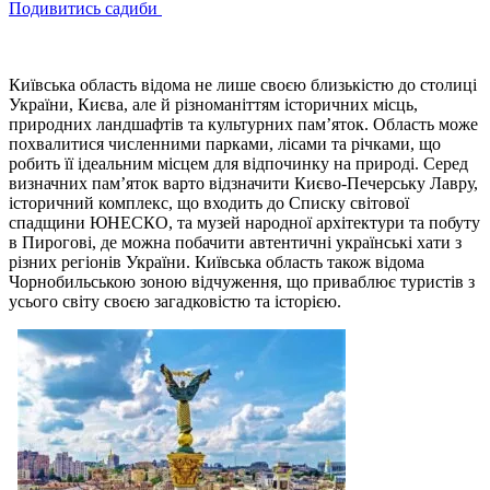
Подивитись садиби
Київська область відома не лише своєю близькістю до столиці
України, Києва, але й різноманіттям історичних місць,
природних ландшафтів та культурних пам’яток. Область може
похвалитися численними парками, лісами та річками, що
робить її ідеальним місцем для відпочинку на природі. Серед
визначних пам’яток варто відзначити Києво-Печерську Лавру,
історичний комплекс, що входить до Списку світової
спадщини ЮНЕСКО, та музей народної архітектури та побуту
в Пирогові, де можна побачити автентичні українські хати з
різних регіонів України. Київська область також відома
Чорнобильською зоною відчуження, що приваблює туристів з
усього світу своєю загадковістю та історією.