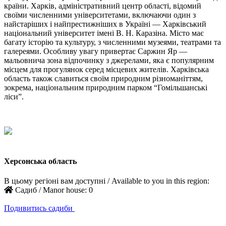
країни. Харків, адміністративний центр області, відомий
своїми численними університетами, включаючи один з
найстаріших і найпрестижніших в Україні — Харківський
національний університет імені В. Н. Каразіна. Місто має
багату історію та культуру, з численними музеями, театрами та
галереями. Особливу увагу привертає Саржин Яр —
мальовнича зона відпочинку з джерелами, яка є популярним
місцем для прогулянок серед місцевих жителів. Харківська
область також славиться своїм природним різноманіттям,
зокрема, національним природним парком “Гомільшанські
ліси”.
Херсонська область
В цьому регіоні вам доступні / Available to you in this region:
Садиб / Manor house:
0
Подивитись садиби