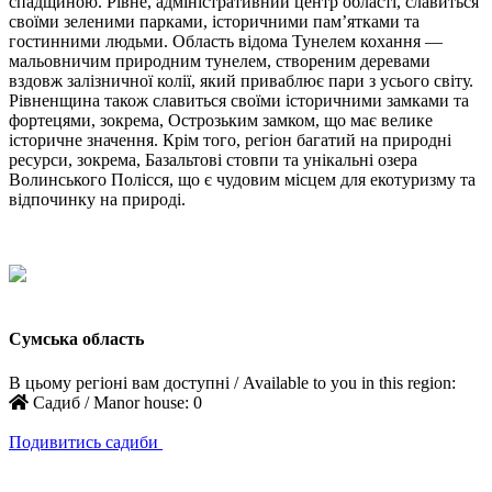
спадщиною. Рівне, адміністративний центр області, славиться
своїми зеленими парками, історичними пам’ятками та
гостинними людьми. Область відома Тунелем кохання —
мальовничим природним тунелем, створеним деревами
вздовж залізничної колії, який приваблює пари з усього світу.
Рівненщина також славиться своїми історичними замками та
фортецями, зокрема, Острозьким замком, що має велике
історичне значення. Крім того, регіон багатий на природні
ресурси, зокрема, Базальтові стовпи та унікальні озера
Волинського Полісся, що є чудовим місцем для екотуризму та
відпочинку на природі.
Сумська область
В цьому регіоні вам доступні / Available to you in this region:
Садиб / Manor house:
0
Подивитись садиби