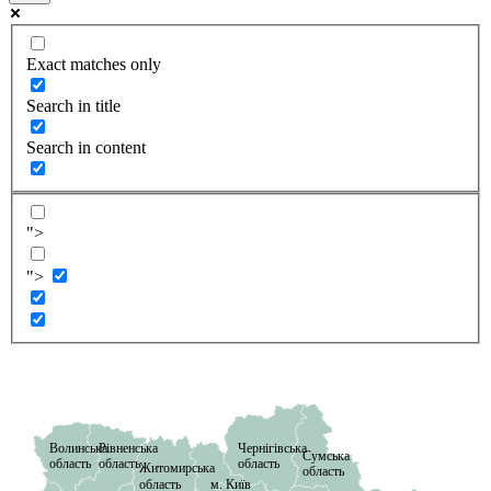
Exact matches only
Search in title
Search in content
">
">
Волинська
Рівненська
Чернігівська
Сумська
область
область
область
Житомирська
область
область
м. Київ