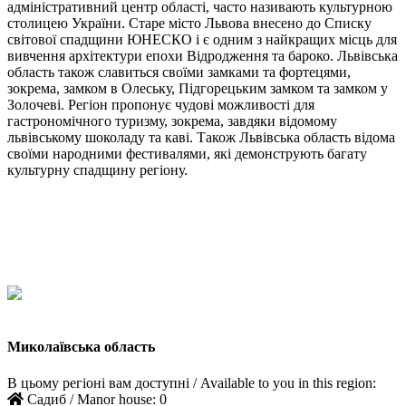
адміністративний центр області, часто називають культурною
столицею України. Старе місто Львова внесено до Списку
світової спадщини ЮНЕСКО і є одним з найкращих місць для
вивчення архітектури епохи Відродження та бароко. Львівська
область також славиться своїми замками та фортецями,
зокрема, замком в Олеську, Підгорецьким замком та замком у
Золочеві. Регіон пропонує чудові можливості для
гастрономічного туризму, зокрема, завдяки відомому
львівському шоколаду та каві. Також Львівська область відома
своїми народними фестивалями, які демонструють багату
культурну спадщину регіону.
Миколаївська область
В цьому регіоні вам доступні / Available to you in this region:
Садиб / Manor house:
0