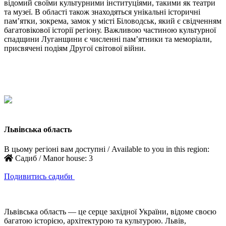
відомий своїми культурними інституціями, такими як театри
та музеї. В області також знаходяться унікальні історичні
пам’ятки, зокрема, замок у місті Біловодськ, який є свідченням
багатовікової історії регіону. Важливою частиною культурної
спадщини Луганщини є численні пам’ятники та меморіали,
присвячені подіям Другої світової війни.
Львівська область
В цьому регіоні вам доступні / Available to you in this region:
Садиб / Manor house:
3
Подивитись садиби
Львівська область — це серце західної України, відоме своєю
багатою історією, архітектурою та культурою. Львів,