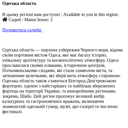
Одеська область
В цьому регіоні вам доступні / Available to you in this region:
Садиб / Manor house:
2
Подивитись садиби
Одеська область — перлина узбережжя Чорного моря, відома
своїм портовим містом Одеса, яке має багату історію,
унікальну архітектуру та космополітичну атмосферу. Одеса
прославилася своїми пляжами, історичним центром,
Потьомкінськими сходами, які стали символом міста, та
затишними вуличками, які зберігають атмосферу старовини.
Одеська область також славиться Білгород-Дністровською
фортецею, однією з найстаріших та найбільш збережених
фортець на території України, та виноробними регіонами,
зокрема, Шабо. Цей регіон пропонує великий вибір
культурних та гастрономічних вражень, включаючи
знаменитий одеський гумор, музеї, арт-галереї та численні
фестивалі.