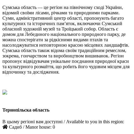
Сумська область — це регіон на північному сході України,
відомий своїми лісами, річками та природними парками.
Суми, адміністративний центр області, пропонують багато
культурних та історичних пам’яток, включаючи Сумський
обласний художній музей та Троїцький собор. Область є
домом для Лебединого національного природного парку, де
можна спостерігати за рідкісними видами птахів та
насолоджуватися неповторною красою місцевих ландшафтів.
Сумська область також відома своїм традиційним ремеслом,
зокрема, гончарством та виробництвом вишиванок. Регіон
пропонує відвідувачам унікальне поєднання природної краси
та культурного розмаїття, що робить його чудовим місцем для
відпочинку та дослідження.
Тернопільска область
В цьому регіоні вам доступні / Available to you in this region:
Садиб / Manor house:
0