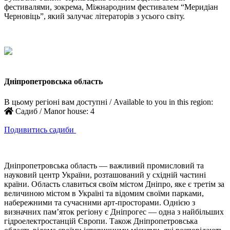
фестивалями, зокрема, Міжнародним фестивалем “Меридіан
Черновіць”, який залучає літераторів з усього світу.
Дніпропетровська область
В цьому регіоні вам доступні / Available to you in this region:
Садиб / Manor house:
4
Подивитись садиби
Дніпропетровська область — важливий промисловий та
науковий центр України, розташований у східній частині
країни. Область славиться своїм містом Дніпро, яке є третім за
величиною містом в Україні та відомим своїми парками,
набережними та сучасними арт-просторами. Однією з
визначних пам’яток регіону є Дніпрогес — одна з найбільших
гідроелектростанцій Європи. Також Дніпропетровська