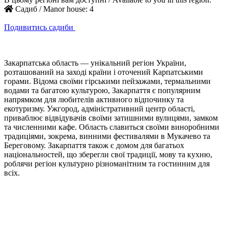
Садиб / Manor house:
4
Подивитись садиби
Закарпатська область — унікальний регіон України,
розташований на заході країни і оточений Карпатськими
горами. Відома своїми гірськими пейзажами, термальними
водами та багатою культурою, Закарпаття є популярним
напрямком для любителів активного відпочинку та
екотуризму. Ужгород, адміністративний центр області,
приваблює відвідувачів своїми затишними вулицями, замком
та численними кафе. Область славиться своїми виноробними
традиціями, зокрема, винними фестивалями в Мукачево та
Береговому. Закарпаття також є домом для багатьох
національностей, що зберегли свої традиції, мову та кухню,
роблячи регіон культурно різноманітним та гостинним для
всіх.