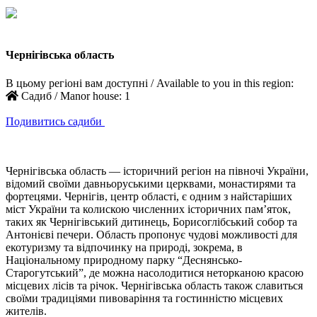
Чернігівська область
В цьому регіоні вам доступні / Available to you in this region:
Садиб / Manor house:
1
Подивитись садиби
Чернігівська область — історичний регіон на півночі України,
відомий своїми давньоруськими церквами, монастирями та
фортецями. Чернігів, центр області, є одним з найстаріших
міст України та колискою численних історичних пам’яток,
таких як Чернігівський дитинець, Борисоглібський собор та
Антонієві печери. Область пропонує чудові можливості для
екотуризму та відпочинку на природі, зокрема, в
Національному природному парку “Деснянсько-
Старогутський”, де можна насолодитися неторканою красою
місцевих лісів та річок. Чернігівська область також славиться
своїми традиціями пивоваріння та гостинністю місцевих
жителів.