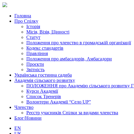
Головна
Про Спілку
Історія
Місія, Візія, Цінності
Статут
Положення про членство в громадській організації
Кодекс стандартів
Правління
Положення про амбасадорів, Амбасадори
Проєкти
Звітність
Українська гостинна садиба
Академія сільського розвитку
ПОЛОЖЕННЯ про Академію cільського розвитку ГО «
Курси Академії
Список Тренерів
Волонтери Академії “Село UP”
Членство
Реєстр учасників Спілки за видами членства
Блог/Новини
EN
UK