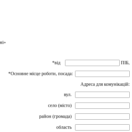
ні»
*від
ПІБ,
*Основне місце роботи, посада:
Адреса для комунікацій:
вул.
село (місто)
район (громада)
область