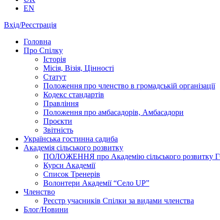
EN
Вхід/Реєстрація
Головна
Про Спілку
Історія
Місія, Візія, Цінності
Статут
Положення про членство в громадській організації
Кодекс стандартів
Правління
Положення про амбасадорів, Амбасадори
Проєкти
Звітність
Українська гостинна садиба
Академія сільського розвитку
ПОЛОЖЕННЯ про Академію cільського розвитку ГО «
Курси Академії
Список Тренерів
Волонтери Академії “Село UP”
Членство
Реєстр учасників Спілки за видами членства
Блог/Новини