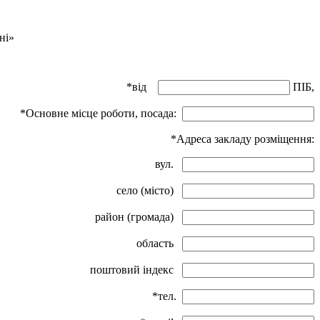
ні»
*від
ПІБ,
*Основне місце роботи, посада:
*Адреса закладу розміщення:
вул.
село (місто)
район (громада)
область
поштовий індекс
*тел.