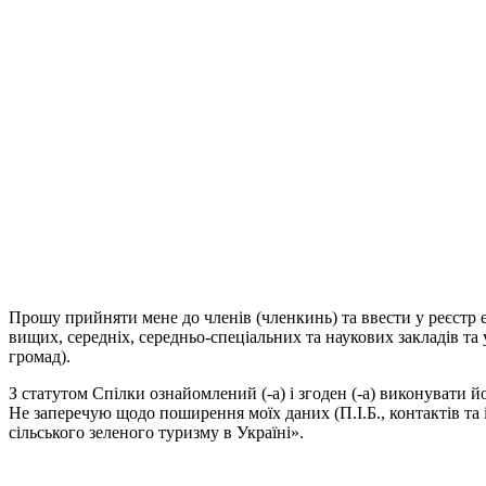
Прошу прийняти мене до членів (членкинь) та ввести у реєстр 
вищих, середніх, середньо-спеціальних та наукових закладів та 
громад).
З статутом Спілки ознайомлений (-а) і згоден (-а) виконувати 
Не заперечую щодо поширення моїх даних (П.І.Б., контактів та
сільського зеленого туризму в Україні».