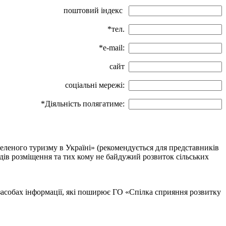
поштовий індекс
*тел.
*e-mail:
сайт
соціальні мережі:
*Діяльність полягатиме:
еленого туризму в Україні» (рекомендується для представників
ладів розміщення та тих кому не байдужий розвиток сільських
 засобах інформації, які поширює ГО «Спілка сприяння розвитку