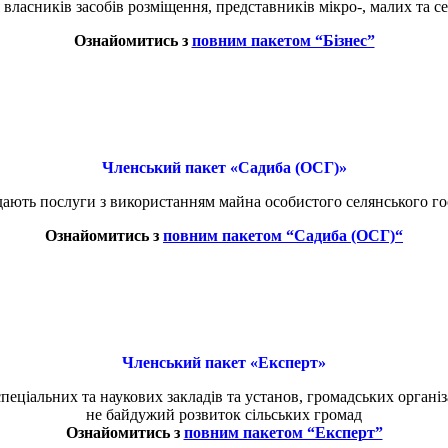
 власників засобів розміщення, представників мікро-, малих та с
Ознайомитись з
повним пакетом “Бізнес”
Членський пакет «Садиба (ОСГ)»
ають послуги з використанням майна особистого селянського госп
Ознайомитись з
повним пакетом “
Садиба (ОСГ)
“
Членський пакет «Експерт»
еціальних та наукових закладів та установ, громадських організа
не байдужий розвиток сільських громад
Ознайомитись з
повним пакетом “Експерт”