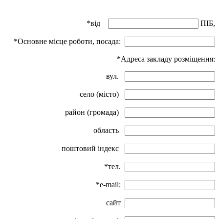
*від
ПІБ,
*Основне місце роботи, посада:
*Адреса закладу розміщення:
вул.
село (місто)
район (громада)
область
поштовий індекс
*тел.
*e-mail:
сайт