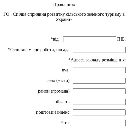
Правлінню
ГО «Спілка сприяння розвитку сільського зеленого туризму в
Україні»
*від
ПІБ,
*Основне місце роботи, посада:
*Адреса закладу розміщення:
вул.
село (місто)
район (громада)
область
поштовий індекс
*тел.