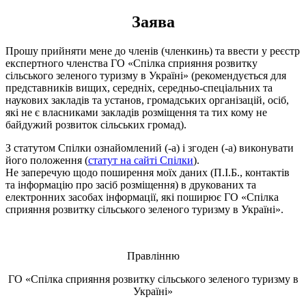
Заява
Прошу прийняти мене до членів (членкинь) та ввести у реєстр
експертного членства ГО «Спілка сприяння розвитку
сільського зеленого туризму в Україні» (рекомендується для
представників вищих, середніх, середньо-спеціальних та
наукових закладів та установ, громадських організацій, осіб,
які не є власниками закладів розміщення та тих кому не
байдужий розвиток сільських громад).
З статутом Спілки ознайомлений (-а) і згоден (-а) виконувати
його положення (
статут на сайті Спілки
).
Не заперечую щодо поширення моїх даних (П.І.Б., контактів
та інформацію про засіб розміщення) в друкованих та
електронних засобах інформації, які поширює ГО «Спілка
сприяння розвитку сільського зеленого туризму в Україні».
Правлінню
ГО «Спілка сприяння розвитку сільського зеленого туризму в
Україні»