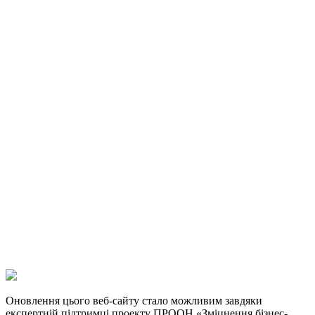
Оновлення цього веб-сайту стало можливим завдяки
експертній підтримці проекту ПРООН «Зміцнення бізнес-