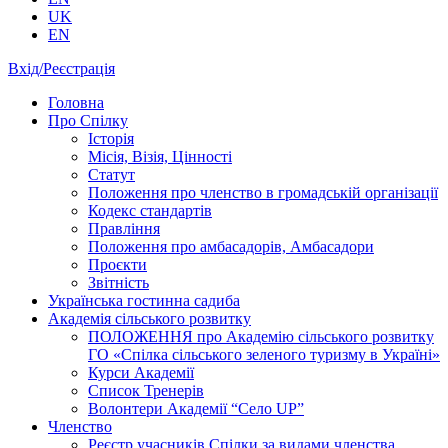
UK
EN
Вхід/Реєстрація
Головна
Про Спілку
Історія
Місія, Візія, Цінності
Статут
Положення про членство в громадській організації
Кодекс стандартів
Правління
Положення про амбасадорів, Амбасадори
Проєкти
Звітність
Українська гостинна садиба
Академія сільського розвитку
ПОЛОЖЕННЯ про Академію cільського розвитку
ГО «Спілка сільського зеленого туризму в Україні»
Курси Академії
Список Тренерів
Волонтери Академії “Село UP”
Членство
Реєстр учасників Спілки за видами членства