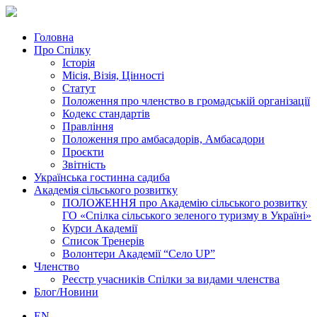
Головна
Про Спілку
Історія
Місія, Візія, Цінності
Статут
Положення про членство в громадській організації
Кодекс стандартів
Правління
Положення про амбасадорів, Амбасадори
Проєкти
Звітність
Українська гостинна садиба
Академія сільського розвитку
ПОЛОЖЕННЯ про Академію cільського розвитку
ГО «Спілка сільського зеленого туризму в Україні»
Курси Академії
Список Тренерів
Волонтери Академії “Село UP”
Членство
Реєстр учасників Спілки за видами членства
Блог/Новини
EN