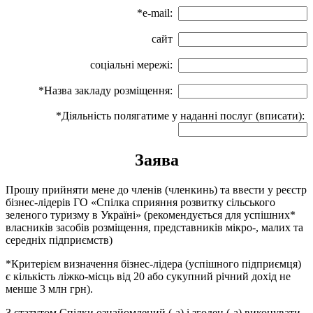
*e-mail:
сайт
соціальні мережі:
*Назва закладу розміщення:
*Діяльність полягатиме у наданні послуг (вписати):
Заява
Прошу прийняти мене до членів (членкинь) та ввести у реєстр
бізнес-лідерів ГО «Спілка сприяння розвитку сільського
зеленого туризму в Україні» (рекомендується для успішних*
власників засобів розміщення, представників мікро-, малих та
середніх підприємств)
*Критерієм визначення бізнес-лідера (успішного підприємця)
є кількість ліжко-місць від 20 або сукупний річний дохід не
менше 3 млн грн).
З статутом Спілки ознайомлений (-а) і згоден (-а) виконувати