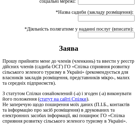
соціальні мережі:
*Назва садиби (закладу розміщення):
*Діяльність полягатиме у наданні послуг (вписати):
Заява
Прошу прийняти мене до членів (членкинь) та ввести у реєстр
дійсних членів (садиба ОСГ) ГО «Спілка сприяння розвитку
сільського зеленого туризму в Україні» (рекомендується для
власників закладів розміщення, представників мікро-, малих
та середніх підприємств).
З статутом Спілки ознайомлений (-а) і згоден (-а) виконувати
його положення (
статут на сайті Спілки
).
Не заперечую щодо поширення моїх даних (П.І.Б., контактів
та інформацію про засіб розміщення) в друкованих та
електронних засобах інформації, які поширює ГО «Спілка
сприяння розвитку сільського зеленого туризму в Україні».