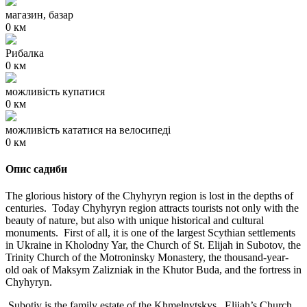
магазин, базар
0 км
Рибалка
0 км
можливість купатися
0 км
можливість кататися на велосипеді
0 км
Опис садиби
The glorious history of the Chyhyryn region is lost in the depths of
centuries. Today Chyhyryn region attracts tourists not only with the
beauty of nature, but also with unique historical and cultural
monuments. First of all, it is one of the largest Scythian settlements
in Ukraine in Kholodny Yar, the Church of St. Elijah in Subotov, the
Trinity Church of the Motroninsky Monastery, the thousand-year-
old oak of Maksym Zalizniak in the Khutor Buda, and the fortress in
Chyhyryn.
Subotiv is the family estate of the Khmelnytskys. Elijah’s Church