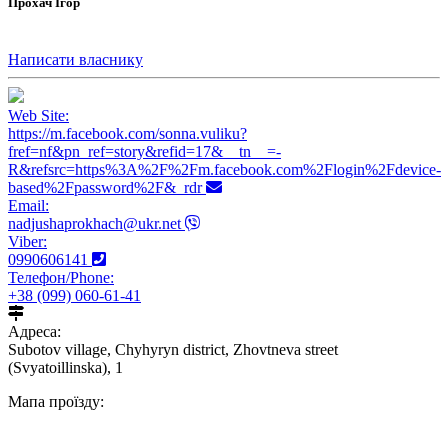
Прохач Ігор
Написати власнику
Web Site:
https://m.facebook.com/sonna.vuliku?
fref=nf&pn_ref=story&refid=17&__tn__=-
R&refsrc=https%3A%2F%2Fm.facebook.com%2Flogin%2Fdevice-
based%2Fpassword%2F&_rdr
Email:
nadjushaprokhach@ukr.net
Viber:
0990606141
Телефон/Phone:
+38 (099) 060-61-41
Адреса:
Subotov village, Chyhyryn district, Zhovtneva street
(Svyatoillinska), 1
Мапа проїзду: