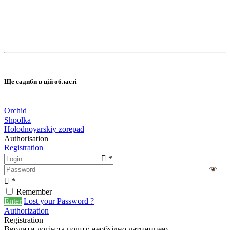
Ще садиби в цій області
Orchid
Shpolka
Holodnoyarskiy zorepad
Authorisation
Registration
*
*
Remember
Enter
Lost your Password ?
Authorization
Registration
Вводити логін та пошту необхідно латиницею