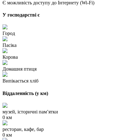
Є можливість доступу до Інтернету (Wi-Fi)
У господарстві є
Город
Пасіка
Корова
Домашня птиця
Випікається хліб
Віддаленність (у км)
музей, історичні пам’ятки
0 км
ресторан, кафе, бар
0 км