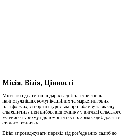
Завітайте в українське село, відчуйте смак
домашньої кухні, надихайтесь сільським
повітрям, насолодіться тишею природи, візьміть
участь у народних святах, пориньте до спогадів
дитинства, познайомтесь з гостинними селянами,
які створюють сільську місцевість сьогодні!
Exact matches only