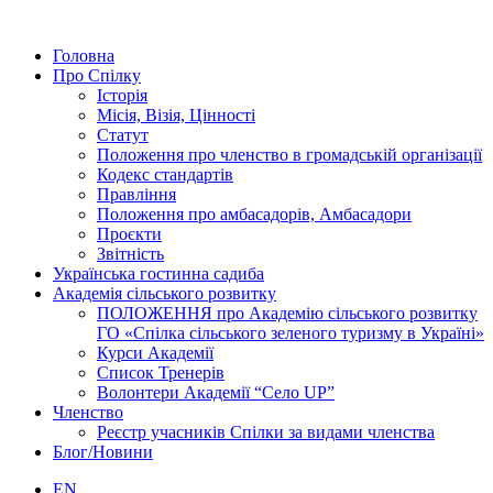
Головна
Про Спілку
Історія
Місія, Візія, Цінності
Статут
Положення про членство в громадській організації
Кодекс стандартів
Правління
Положення про амбасадорів, Амбасадори
Проєкти
Звітність
Українська гостинна садиба
Академія сільського розвитку
ПОЛОЖЕННЯ про Академію cільського розвитку
ГО «Спілка сільського зеленого туризму в Україні»
Курси Академії
Список Тренерів
Волонтери Академії “Село UP”
Членство
Реєстр учасників Спілки за видами членства
Блог/Новини
EN