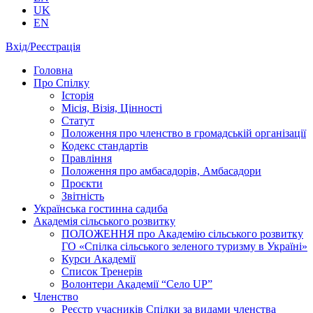
UK
EN
Вхід/Реєстрація
Головна
Про Спілку
Історія
Місія, Візія, Цінності
Статут
Положення про членство в громадській організації
Кодекс стандартів
Правління
Положення про амбасадорів, Амбасадори
Проєкти
Звітність
Українська гостинна садиба
Академія сільського розвитку
ПОЛОЖЕННЯ про Академію cільського розвитку
ГО «Спілка сільського зеленого туризму в Україні»
Курси Академії
Список Тренерів
Волонтери Академії “Село UP”
Членство
Реєстр учасників Спілки за видами членства