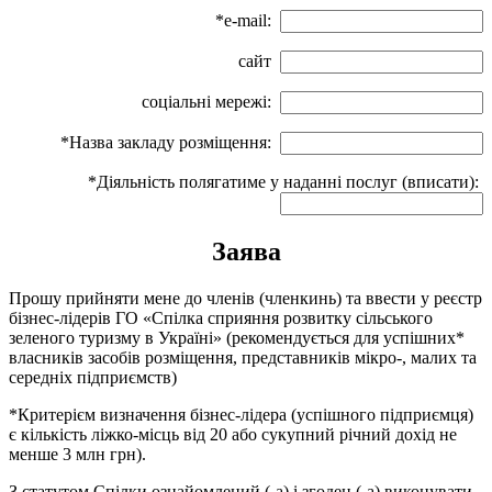
*e-mail:
сайт
соціальні мережі:
*Назва закладу розміщення:
*Діяльність полягатиме у наданні послуг (вписати):
Заява
Прошу прийняти мене до членів (членкинь) та ввести у реєстр
бізнес-лідерів ГО «Спілка сприяння розвитку сільського
зеленого туризму в Україні» (рекомендується для успішних*
власників засобів розміщення, представників мікро-, малих та
середніх підприємств)
*Критерієм визначення бізнес-лідера (успішного підприємця)
є кількість ліжко-місць від 20 або сукупний річний дохід не
менше 3 млн грн).
З статутом Спілки ознайомлений (-а) і згоден (-а) виконувати