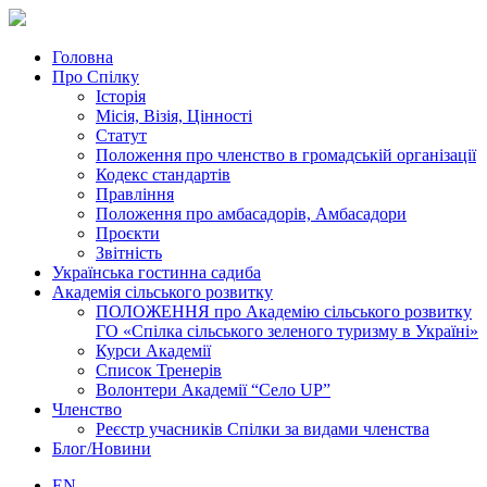
Головна
Про Спілку
Історія
Місія, Візія, Цінності
Статут
Положення про членство в громадській організації
Кодекс стандартів
Правління
Положення про амбасадорів, Амбасадори
Проєкти
Звітність
Українська гостинна садиба
Академія сільського розвитку
ПОЛОЖЕННЯ про Академію cільського розвитку
ГО «Спілка сільського зеленого туризму в Україні»
Курси Академії
Список Тренерів
Волонтери Академії “Село UP”
Членство
Реєстр учасників Спілки за видами членства
Блог/Новини
EN