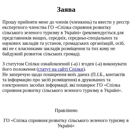
Заява
Прошу прийняти мене до членів (членкинь) та ввести у реєстр
експертного членства ГО «Спілка сприяння розвитку
сільського зеленого туризму в Україні» (рекомендується для
представників вищих, середніх, середньо-спеціальних та
наукових закладів та установ, громадських організацій, осіб,
які не є власниками закладів розміщення та тих кому не
байдужий розвиток сільських громад).
З статутом Спілки ознайомлений (-а) і згоден (-а) виконувати
його положення (
статут на сайті Спілки
).
Не заперечую щодо поширення моїх даних (П.І.Б., контактів
та інформацію про засіб розміщення) в друкованих та
електронних засобах інформації, які поширює ГО «Спілка
сприяння розвитку сільського зеленого туризму в Україні».
Правлінню
ГО «Спілка сприяння розвитку сільського зеленого туризму в
Україні»