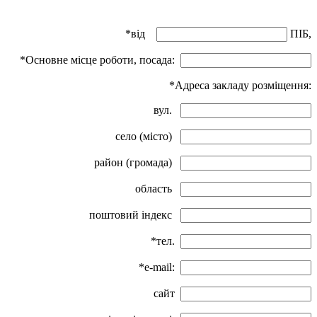
*від
ПІБ,
*Основне місце роботи, посада:
*Адреса закладу розміщення:
вул.
село (місто)
район (громада)
область
поштовий індекс
*тел.
*e-mail:
сайт