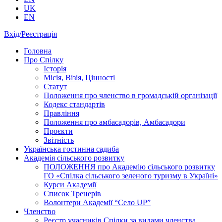
UK
EN
Вхід/Реєстрація
Головна
Про Спілку
Історія
Місія, Візія, Цінності
Статут
Положення про членство в громадській організації
Кодекс стандартів
Правління
Положення про амбасадорів, Амбасадори
Проєкти
Звітність
Українська гостинна садиба
Академія сільського розвитку
ПОЛОЖЕННЯ про Академію cільського розвитку
ГО «Спілка сільського зеленого туризму в Україні»
Курси Академії
Список Тренерів
Волонтери Академії “Село UP”
Членство
Реєстр учасників Спілки за видами членства