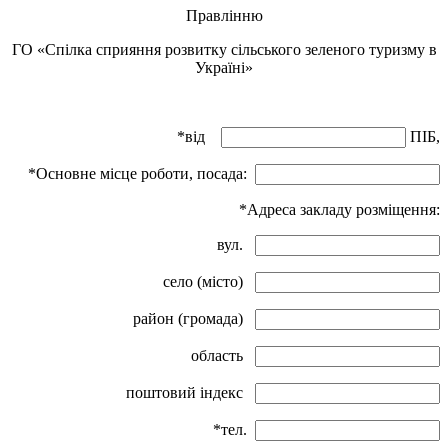
Правлінню
ГО «Спілка сприяння розвитку сільського зеленого туризму в
Україні»
*від
ПІБ,
*Основне місце роботи, посада:
*Адреса закладу розміщення:
вул.
село (місто)
район (громада)
область
поштовий індекс
*тел.