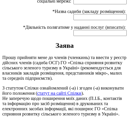
соціальні мережі:
*Назва садиби (закладу розміщення):
*Діяльність полягатиме у наданні послуг (вписати):
Заява
Прошу прийняти мене до членів (членкинь) та ввести у реєстр
дійсних членів (садиба ОСГ) ГО «Спілка сприяння розвитку
сільського зеленого туризму в Україні» (рекомендується для
власників закладів розміщення, представників мікро-, малих
та середніх підприємств).
З статутом Спілки ознайомлений (-а) і згоден (-а) виконувати
його положення (
статут на сайті Спілки
).
Не заперечую щодо поширення моїх даних (П.І.Б., контактів
та інформацію про засіб розміщення) в друкованих та
електронних засобах інформації, які поширює ГО «Спілка
сприяння розвитку сільського зеленого туризму в Україні».