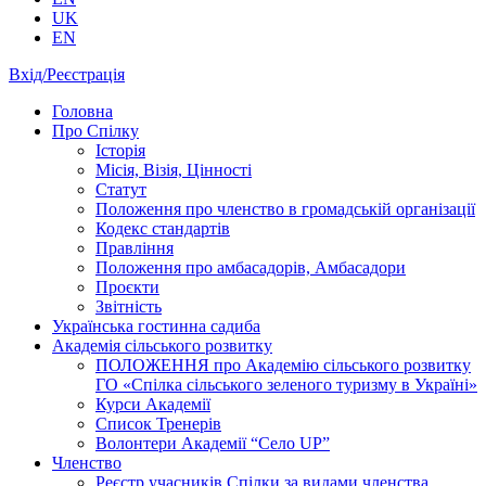
UK
EN
Вхід/Реєстрація
Головна
Про Спілку
Історія
Місія, Візія, Цінності
Статут
Положення про членство в громадській організації
Кодекс стандартів
Правління
Положення про амбасадорів, Амбасадори
Проєкти
Звітність
Українська гостинна садиба
Академія сільського розвитку
ПОЛОЖЕННЯ про Академію cільського розвитку
ГО «Спілка сільського зеленого туризму в Україні»
Курси Академії
Список Тренерів
Волонтери Академії “Село UP”
Членство
Реєстр учасників Спілки за видами членства