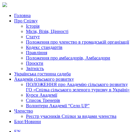
Головна
Про Спілку
Історія
Місія, Візія, Цінності
Статут
Положення про членство в громадській організації
Кодекс стандартів
Правління
Положення про амбасадорів, Амбасадори
Проєкти
Звітність
Українська гостинна садиба
Академія сільського розвитку
ПОЛОЖЕННЯ про Академію cільського розвитку
ГО «Спілка сільського зеленого туризму в Україні»
Курси Академії
Список Тренерів
Волонтери Академії “Село UP”
Членство
Реєстр учасників Спілки за видами членства
Блог/Новини
EN