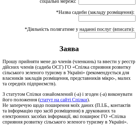
соціальні мережі:
*Назва садиби (закладу розміщення):
*Діяльність полягатиме у наданні послуг (вписати):
Заява
Прошу прийняти мене до членів (членкинь) та ввести у реєстр
дійсних членів (садиба ОСГ) ГО «Спілка сприяння розвитку
сільського зеленого туризму в Україні» (рекомендується для
власників закладів розміщення, представників мікро-, малих
та середніх підприємств).
З статутом Спілки ознайомлений (-а) і згоден (-а) виконувати
його положення (
статут на сайті Спілки
).
Не заперечую щодо поширення моїх даних (П.І.Б., контактів
та інформацію про засіб розміщення) в друкованих та
електронних засобах інформації, які поширює ГО «Спілка
сприяння розвитку сільського зеленого туризму в Україні».