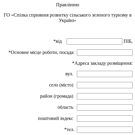
Правлінню
ГО «Спілка сприяння розвитку сільського зеленого туризму в
Україні»
*від
ПІБ,
*Основне місце роботи, посада:
*Адреса закладу розміщення:
вул.
село (місто)
район (громада)
область
поштовий індекс
*тел.