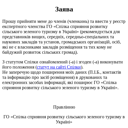
Заява
Прошу прийняти мене до членів (членкинь) та ввести у реєстр
експертного членства ГО «Спілка сприяння розвитку
сільського зеленого туризму в Україні» (рекомендується для
представників вищих, середніх, середньо-спеціальних та
наукових закладів та установ, громадських організацій, осіб,
які не є власниками закладів розміщення та тих кому не
байдужий розвиток сільських громад).
З статутом Спілки ознайомлений (-а) і згоден (-а) виконувати
його положення (
статут на сайті Спілки
).
Не заперечую щодо поширення моїх даних (П.І.Б., контактів
та інформацію про засіб розміщення) в друкованих та
електронних засобах інформації, які поширює ГО «Спілка
сприяння розвитку сільського зеленого туризму в Україні».
Правлінню
ГО «Спілка сприяння розвитку сільського зеленого туризму в
Україні»