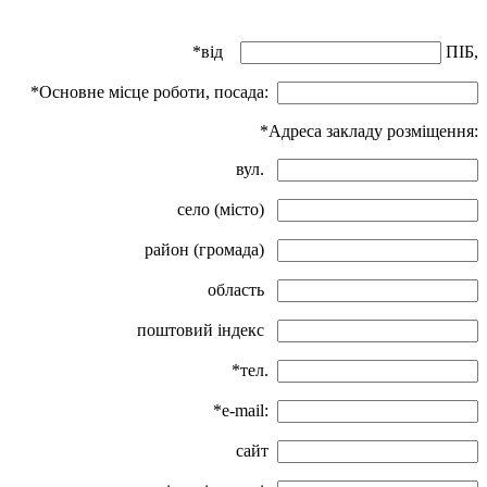
*від
ПІБ,
*Основне місце роботи, посада:
*Адреса закладу розміщення:
вул.
село (місто)
район (громада)
область
поштовий індекс
*тел.
*e-mail:
сайт