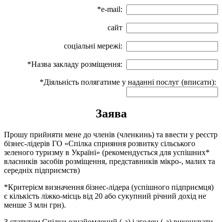
*e-mail:
сайт
соціальні мережі:
*Назва закладу розміщення:
*Діяльність полягатиме у наданні послуг (вписати):
Заява
Прошу прийняти мене до членів (членкинь) та ввести у реєстр
бізнес-лідерів ГО «Спілка сприяння розвитку сільського
зеленого туризму в Україні» (рекомендується для успішних*
власників засобів розміщення, представників мікро-, малих та
середніх підприємств)
*Критерієм визначення бізнес-лідера (успішного підприємця)
є кількість ліжко-місць від 20 або сукупний річний дохід не
менше 3 млн грн).
З статутом Спілки ознайомлений (-а) і згоден (-а) виконувати