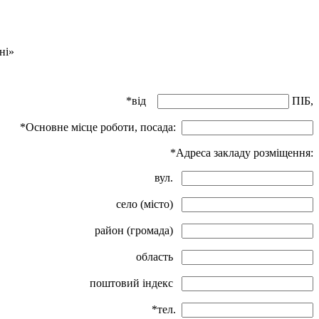
ні»
*від
ПІБ,
*Основне місце роботи, посада:
*Адреса закладу розміщення:
вул.
село (місто)
район (громада)
область
поштовий індекс
*тел.