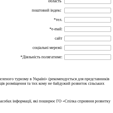
область
поштовий індекс
*тел.
*e-mail:
сайт
соціальні мережі:
*Діяльність полягатиме:
еленого туризму в Україні» (рекомендується для представників
ладів розміщення та тих кому не байдужий розвиток сільських
 засобах інформації, які поширює ГО «Спілка сприяння розвитку