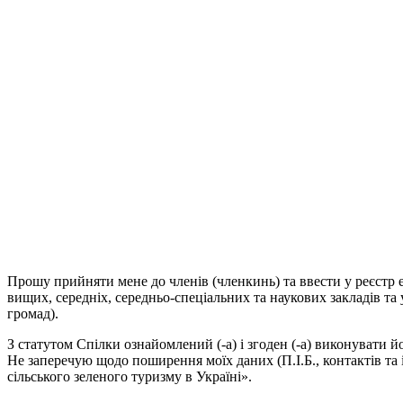
Прошу прийняти мене до членів (членкинь) та ввести у реєстр 
вищих, середніх, середньо-спеціальних та наукових закладів та 
громад).
З статутом Спілки ознайомлений (-а) і згоден (-а) виконувати 
Не заперечую щодо поширення моїх даних (П.І.Б., контактів та
сільського зеленого туризму в Україні».