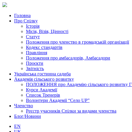
Головна
Про Спілку
Історія
Місія, Візія, Цінності
Статут
Положення про членство в громадській організації
Кодекс стандартів
Правління
Положення про амбасадорів, Амбасадори
Проєкти
Звітність
Українська гостинна садиба
Академія сільського розвитку
ПОЛОЖЕННЯ про Академію cільського розвитку ГО «
Курси Академії
Список Тренерів
Волонтери Академії “Село UP”
Членство
Реєстр учасників Спілки за видами членства
Блог/Новини
EN
UK