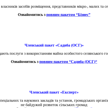
 власників засобів розміщення, представників мікро-, малих та с
Ознайомитись з
повним пакетом “Бізнес”
Членський пакет «Садиба (ОСГ)»
ають послуги з використанням майна особистого селянського госп
Ознайомитись з
повним пакетом “
Садиба (ОСГ)
“
Членський пакет «Експерт»
еціальних та наукових закладів та установ, громадських організа
не байдужий розвиток сільських громад