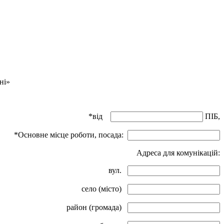
ні»
*від
ПІБ,
*Основне місце роботи, посада:
Адреса для комунікацій:
вул.
село (місто)
район (громада)