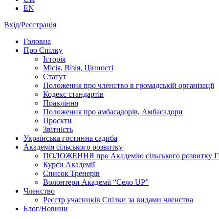
EN
Вхід/Реєстрація
Головна
Про Спілку
Історія
Місія, Візія, Цінності
Статут
Положення про членство в громадській організації
Кодекс стандартів
Правління
Положення про амбасадорів, Амбасадори
Проєкти
Звітність
Українська гостинна садиба
Академія сільського розвитку
ПОЛОЖЕННЯ про Академію cільського розвитку ГО «
Курси Академії
Список Тренерів
Волонтери Академії “Село UP”
Членство
Реєстр учасників Спілки за видами членства
Блог/Новини