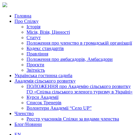
Головна
Про Спілку
Історія
Місія, Візія, Цінності
Статут
Положення про членство в громадській організації
Кодекс стандартів
Правління
Положення про амбасадорів, Амбасадори
Проєкти
Звітність
Українська гостинна садиба
Академія сільського розвитку
ПОЛОЖЕННЯ про Академію cільського розвитку
ГО «Спілка сільського зеленого туризму в Україні»
Курси Академії
Список Тренерів
Волонтери Академії “Село UP”
Членство
Реєстр учасників Спілки за видами членства
Блог/Новини
EN