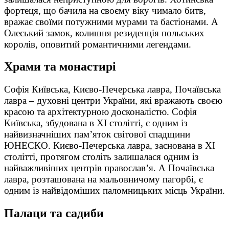
фортеця, що бачила на своєму віку чимало битв,
вражає своїми потужними мурами та бастіонами. А
Олеський замок, колишня резиденція польських
королів, оповитий романтичними легендами.
Храми та монастирі
Софія Київська, Києво-Печерська лавра, Почаївська
лавра – духовні центри України, які вражають своєю
красою та архітектурною досконалістю. Софія
Київська, збудована в XI столітті, є одним із
найвизначніших пам’яток світової спадщини
ЮНЕСКО. Києво-Печерська лавра, заснована в XI
столітті, протягом століть залишалася одним із
найважливіших центрів православ’я. А Почаївська
лавра, розташована на мальовничому пагорбі, є
одним із найвідоміших паломницьких місць України.
Палаци та садиби