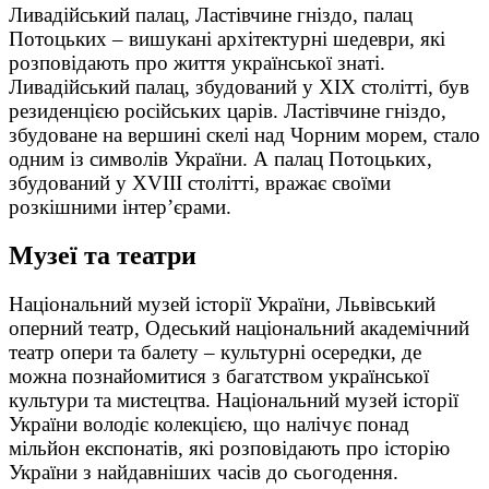
Ливадійський палац, Ластівчине гніздо, палац
Потоцьких – вишукані архітектурні шедеври, які
розповідають про життя української знаті.
Ливадійський палац, збудований у XIX столітті, був
резиденцією російських царів. Ластівчине гніздо,
збудоване на вершині скелі над Чорним морем, стало
одним із символів України. А палац Потоцьких,
збудований у XVIII столітті, вражає своїми
розкішними інтер’єрами.
Музеї та театри
Національний музей історії України, Львівський
оперний театр, Одеський національний академічний
театр опери та балету – культурні осередки, де
можна познайомитися з багатством української
культури та мистецтва. Національний музей історії
України володіє колекцією, що налічує понад
мільйон експонатів, які розповідають про історію
України з найдавніших часів до сьогодення.