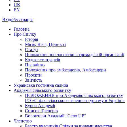
UK
EN
Вхід/Реєстрація
Головна
Про Спілку
Історія
Місія, Візія, Цінності
Статут
Положення про членство в громадській організації
Кодекс стандартів
Правління
Положення про амбасадорів, Амбасадори
Проєкти
Звітність
Українська гостинна садиба
Академія сільського розвитку
ПОЛОЖЕННЯ про Академію cільського розвитку
ГО «Спілка сільського зеленого туризму в Україні»
Курси Академії
Список Тренерів
Волонтери Академії “Село UP”
Членство
Реєстр учасників Спілки за видами членства