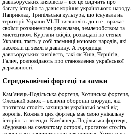
давньоруських князівств – все це свідчить про
багату історію та давнє коріння українського народу.
Наприклад, Трипільська культура, що існувала на
території України VI-III тисячоліть до н.е., вражає
своїми розвиненими ремеслами, землеробством та
мистецтвом. Кургани скіфів, розкидані по степах
України, таять у собі таємниці кочових народів, які
населяли ці землі в давнину. А городища
давньоруських князівств, такі як Київ, Чернігів,
Галич, розповідають про становлення української
державності.
Середньовічні фортеці та замки
Кам’янець-Подільська фортеця, Хотинська фортеця,
Олеський замок – величні оборонні споруди, які
протягом століть захищали українські землі від
ворогів. Кожна з цих фортець має свою унікальну
історію та легенди. Кам’янець-Подільська фортеця,
збудована на скелястому острові, протягом століть
залишалася неприступною для ворогів. Хотинська