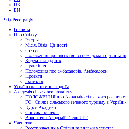
UK
EN
Вхід/Реєстрація
Головна
Про Спілку
Історія
Місія, Візія, Цінності
Статут
Положення про членство в громадській організації
Кодекс стандартів
Правління
Положення про амбасадорів, Амбасадори
Проєкти
Звітність
Українська гостинна садиба
Академія сільського розвитку
ПОЛОЖЕННЯ про Академію cільського розвитку
ГО «Спілка сільського зеленого туризму в Україні»
Курси Академії
Список Тренерів
Волонтери Академії “Село UP”
Членство
Реєстр учасників Спілки за видами членства