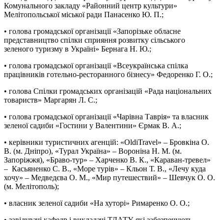
Комунального закладу «Районний центр культури»
Мелітопольської міської ради Панасенко Ю. П.;
• голова громадської організації «Запорізьке обласне
представництво спілки сприяння розвитку сільського
зеленого туризму в Україні» Бернага Н. Ю.;
• голова громадської організації «Всеукраїнська спілка
працівників готельно-ресторанного бізнесу» Федоренко Г. О.;
• голова Спілки громадських організацій «Рада національних
товариств» Маргарян Л. С.;
• голова громадської організації «Чарівна Таврія» та власник
зеленої садиби «Гостини у Валентини» Єрмак В. А.;
• керівники туристичних агенцій: «OldiTravel» – Бровкіна О.
В. (м. Дніпро), «Турал Україна» – Вороніна Н. М. (м.
Запоріжжя), «Браво-тур» – Харченко В. К., «Караван-тревел»
– Касьяненко С. В., «Море турів» – Кльон Т. В., «Лечу куда
хочу» – Медведєва О. М., «Мир путешествий» – Шевчук О. О.
(м. Мелітополь);
• власник зеленої садиби «На хуторі» Римаренко О. О.;
• завідувачі кафедр і викладачі ТДАТУ, які забезпечують