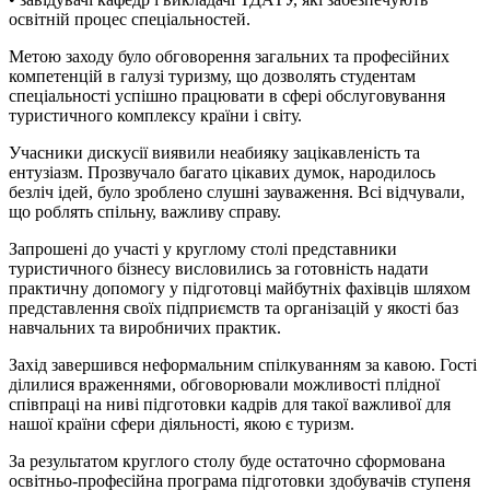
освітній процес спеціальностей.
Метою заходу було обговорення загальних та професійних
компетенцій в галузі туризму, що дозволять студентам
спеціальності успішно працювати в сфері обслуговування
туристичного комплексу країни і світу.
Учасники дискусії виявили неабияку зацікавленість та
ентузіазм. Прозвучало багато цікавих думок, народилось
безліч ідей, було зроблено слушні зауваження. Всі відчували,
що роблять спільну, важливу справу.
Запрошені до участі у круглому столі представники
туристичного бізнесу висловились за готовність надати
практичну допомогу у підготовці майбутніх фахівців шляхом
представлення своїх підприємств та організацій у якості баз
навчальних та виробничих практик.
Захід завершився неформальним спілкуванням за кавою. Гості
ділилися враженнями, обговорювали можливості плідної
співпраці на ниві підготовки кадрів для такої важливої для
нашої країни сфери діяльності, якою є туризм.
За результатом круглого столу буде остаточно сформована
освітньо-професійна програма підготовки здобувачів ступеня