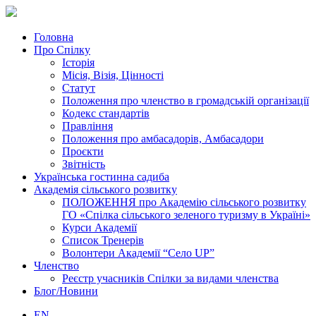
Головна
Про Спілку
Історія
Місія, Візія, Цінності
Статут
Положення про членство в громадській організації
Кодекс стандартів
Правління
Положення про амбасадорів, Амбасадори
Проєкти
Звітність
Українська гостинна садиба
Академія сільського розвитку
ПОЛОЖЕННЯ про Академію cільського розвитку
ГО «Спілка сільського зеленого туризму в Україні»
Курси Академії
Список Тренерів
Волонтери Академії “Село UP”
Членство
Реєстр учасників Спілки за видами членства
Блог/Новини
EN