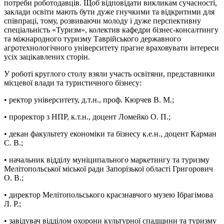
потреби роботодавців. Щоб відповідати викликам сучасності,
заклади освіти мають бути дуже гнучкими та відкритими для
співпраці, тому, розвиваючи молоду і дуже перспективну
спеціальність «Туризм», колектив кафедри бізнес-консалтингу
та міжнародного туризму Таврійського державного
агротехнологічного університету прагне враховувати інтереси
усіх зацікавлених сторін.
У роботі круглого столу взяли участь освітяни, представники
місцевої влади та туристичного бізнесу:
• ректор університету, д.т.н., проф. Кюрчев В. М.;
• проректор з НПР, к.т.н., доцент Ломейко О. П.;
• декан факультету економіки та бізнесу к.е.н., доцент Карман
С. В.;
• начальник відділу муніципального маркетингу та туризму
Мелітопольської міської ради Запорізької області Григорович
О. В.;
• директор Мелітопольського краєзнавчого музею Ібрагімова
Л. Р.;
• завідувач відділом охорони культурної спадщини та туризму