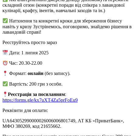
складний сезон (конкретні поради від спікера з лавандової
кулінарії, крафту, івентів, навчальні заходів та ін.)
Натхнення та конкретні кроки для збереження бізнесу
навіть у кризу Зустрінемось, поговоримо, знайдемо рішення в
лавандовій справі!
Реєструйтесь просто зараз
Дата: 1 липня 2025
Час: 20.30-22.00
Формат:
онлайн
(без запису).
Вартість: 200 грн з особи.
Реєстрація за посиланням
:
https://forms.gle/kx7uXT4Za5prFoEu9
Реквізити для оплати:
UA643052990000026006006801749, АТ КБ «ПриватБанк»,
МФО 380269, код 21655662.