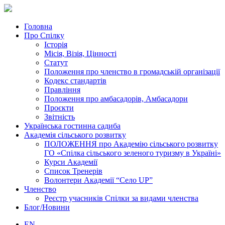
Головна
Про Спілку
Історія
Місія, Візія, Цінності
Статут
Положення про членство в громадській організації
Кодекс стандартів
Правління
Положення про амбасадорів, Амбасадори
Проєкти
Звітність
Українська гостинна садиба
Академія сільського розвитку
ПОЛОЖЕННЯ про Академію cільського розвитку
ГО «Спілка сільського зеленого туризму в Україні»
Курси Академії
Список Тренерів
Волонтери Академії “Село UP”
Членство
Реєстр учасників Спілки за видами членства
Блог/Новини
EN