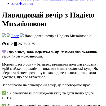
Блог/Новини
Лавандовий вечір з Надією
Михайловою
Блог
Лавандовий вечір з Надією Михайловою
612
26.06.2025
Про бізнес, який пережив зиму. Розмова про складний
сезон і нові можливості.
Морози цього року у багатьох залишили поле лавандових
мрій майже порожнім — вижили лише поодинокі кущі. Як
зберегти бізнес і розвинути лавандове господарство, коли
здається, що все втрачено?
Запрошуємо на лавандовий вечір, де поговоримо про:
Як реанімувати пошкоджені кущі та дати полю друге
життя
Які альтернативні джерела доходу допоможуть пережити