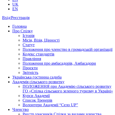
UK
EN
Вхід/Реєстрація
Головна
Про Спілку
Історія
Місія, Візія, Цінності
Статут
Положення про членство в громадській організації
Кодекс стандартів
Правління
Положення про амбасадорів, Амбасадори
Проєкти
Звітність
Українська гостинна садиба
Академія сільського розвитку
ПОЛОЖЕННЯ про Академію cільського розвитку
ГО «Спілка сільського зеленого туризму в Україні»
Курси Академії
Список Тренерів
Волонтери Академії “Село UP”
Членство
Реєстр учасників Спілки за видами членства