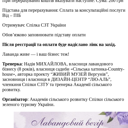
При перерахуванні коштів вказувати наступне: Сума: 200 грн
Підстава для перерахування: Сплата за консультаційні послуги
Від – ПІБ
Отримувач: Спілка СЗТ України
Обов’язково заповнювати підставу оплати
Після реєстрації та оплати буде надіслано лінк на захід.
Лаванда живе — і ваш бізнес теж!
Тренерка
: Надія МИХАЙЛОВА, власниця лавандового
бізнесу (8 років), власниця садиби «Сільська хатинка-Country-
house», авторка проекту “ЖИВИЙ МУЗЕЙ Вергунів”,
засновниця і власниця в ДИЗАЙН-ЦЕНТР “ЛЮ-АЛЬ”,
членкиня Спілки СЗТУ та тренерка Академії сільського
розвитку.
Організатор
: Академія сільського розвитку Спілки сільського
зеленого туризму України.