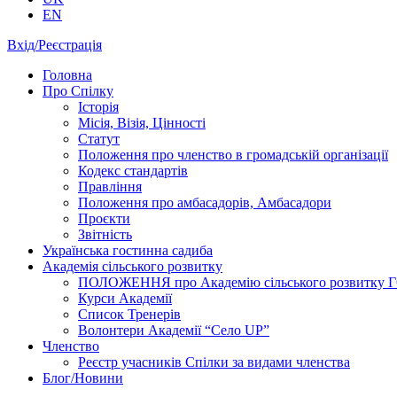
EN
Вхід/Реєстрація
Головна
Про Спілку
Історія
Місія, Візія, Цінності
Статут
Положення про членство в громадській організації
Кодекс стандартів
Правління
Положення про амбасадорів, Амбасадори
Проєкти
Звітність
Українська гостинна садиба
Академія сільського розвитку
ПОЛОЖЕННЯ про Академію cільського розвитку ГО «
Курси Академії
Список Тренерів
Волонтери Академії “Село UP”
Членство
Реєстр учасників Спілки за видами членства
Блог/Новини