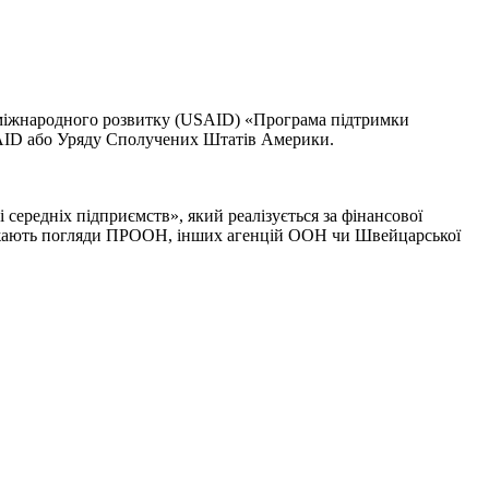
 міжнародного розвитку (USAID) «Програма підтримки
 USAID або Уряду Сполучених Штатів Америки.
ередніх підприємств», який реалізується за фінансової
бражають погляди ПРООН, інших агенцій ООН чи Швейцарської