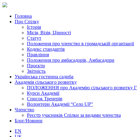
Головна
Про Спілку
Історія
Місія, Візія, Цінності
Статут
Положення про членство в громадській організації
Кодекс стандартів
Правління
Положення про амбасадорів, Амбасадори
Проєкти
Звітність
Українська гостинна садиба
Академія сільського розвитку
ПОЛОЖЕННЯ про Академію cільського розвитку ГО «
Курси Академії
Список Тренерів
Волонтери Академії “Село UP”
Членство
Реєстр учасників Спілки за видами членства
Блог/Новини
EN
UK