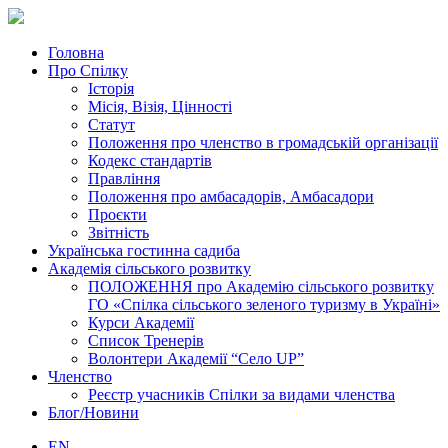
Головна
Про Спілку
Історія
Місія, Візія, Цінності
Статут
Положення про членство в громадській організації
Кодекс стандартів
Правління
Положення про амбасадорів, Амбасадори
Проєкти
Звітність
Українська гостинна садиба
Академія сільського розвитку
ПОЛОЖЕННЯ про Академію cільського розвитку
ГО «Спілка сільського зеленого туризму в Україні»
Курси Академії
Список Тренерів
Волонтери Академії “Село UP”
Членство
Реєстр учасників Спілки за видами членства
Блог/Новини
EN