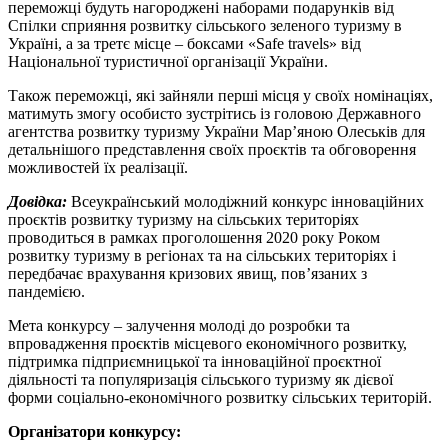
переможці будуть нагороджені наборами подарунків від
Спілки сприяння розвитку сільського зеленого туризму в
Україні, а за третє місце – боксами «Safe travels» від
Національної туристичної організації України.
Також переможці, які зайняли перші місця у своїх номінаціях,
матимуть змогу особисто зустрітись із головою Державного
агентства розвитку туризму України Мар’яною Олеськів для
детальнішого представлення своїх проєктів та обговорення
можливостей їх реалізації.
Довідка:
Всеукраїнський молодіжний конкурс інноваційних
проєктів розвитку туризму на сільських територіях
проводиться в рамках проголошення 2020 року Роком
розвитку туризму в регіонах та на сільських територіях і
передбачає врахування кризових явищ, пов’язаних з
пандемією.
Мета конкурсу – залучення молоді до розробки та
впровадження проєктів місцевого економічного розвитку,
підтримка підприємницької та інноваційної проєктної
діяльності та популяризація сільського туризму як дієвої
форми соціально-економічного розвитку сільських територій.
Організатори конкурсу: