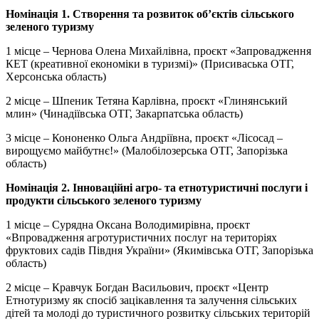
Номінація 1. Створення та розвиток об’єктів сільського
зеленого туризму
1 місце – Чернова Олена Михайлівна, проєкт «Запровадження
КЕТ (креативної економіки в туризмі)» (Присиваська ОТГ,
Херсонська область)
2 місце – Шпеник Тетяна Карлівна, проєкт «Глинянський
млин» (Чинадіївська ОТГ, Закарпатська область)
3 місце – Кононенко Ольга Андріївна, проєкт «Лісосад –
вирощуємо майбутнє!» (Малобілозерська ОТГ, Запорізька
область)
Номінація 2. Інноваційні агро- та етнотуристичні послуги і
продукти сільського зеленого туризму
1 місце – Сурядна Оксана Володимирівна, проєкт
«Впровадження агротуристичних послуг на територіях
фруктових садів Півдня України» (Якимівська ОТГ, Запорізька
область)
2 місце – Кравчук Богдан Васильович, проєкт «Центр
Етнотуризму як спосіб зацікавлення та залучення сільських
дітей та молоді до туристичного розвитку сільських територій