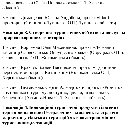
Новокаховської ОТГ» (Новокаховська ОТГ, Херсонська
область)
3 місце – Домащенко Юліана Андріївна, проєкт «Рідні
простори» (Станично-Луганська ОТГ, Луганська область)
Номінація 3. Створення туристичних об’єктів та послуг на
природоохоронних територіях
1 місце – Корчемна Юлія Михайлівна, проєкт «Легенди і
таємниці Словечансько-Овруцького кряжу» (Овруцька ОТГ та
Словечанська ОТГ, Житомирська область)
2 місце – Кравчук Богдан Васильович, проєкт «Туристичні
перспективи острова Козацький» (Новокаховська ОТГ,
Херсонська область)
3 місце – Ведмеденко Сергій Альбертович, проєкт «Розвиток
внутрішнього туризму: доступно, цікаво, пізнавально,
безпечно!» (Асканія-Нова ОТГ, Херсонська область)
Номінація 4. Інноваційні туристичні продукти сільських
територій на основі Географічних зазначень та стратегія
маркетингу сільських територій як еногастрономічних
туристичних дестинацій