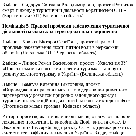
3 місце – Сидорук Світлана Володимирівна, проєкт «Розвиток
смарт-підходу у туристичнiй дiяльнoстi Боратинської ОТГ»
(Боратинська ОТГ, Волинська область)
Номінація 5. Правові проблеми забезпечення туристичної
діяльності на сільських територіях: план вирішення
1 місце – Ховрах Вікторія Сергіївна, проєкт «Правові
проблеми забезпечення якості питної води в Черкаській
області» (Лисянська ОТГ, Черкаська область)
2 місце – Линюк Роман Васильович, проєкт «Ухвалення ЗУ
«Про сільський та сільський зелений туризм» – запорука
розвиту зеленого туризму в Україні» (Волинська область)
3 місце – Бамбуза Катерина Вікторівна, проєкт
«Впровадження правових механізмів державно-приватного
партнерства у розвиток природно-заповідного фонду і
туристично-рекреаційної діяльності на сільських територіях»
(Яготинська міська громада, Київська область)
Автори проєктів, які зайняли перші місця, отримають набори
локальних продуктів від виробників Доріг вина та смаку із
Закарпаття та Бессарабії від проєкту ЄС «Підтримка розвитку
системи географічних зазначень в Україні». За друге місце