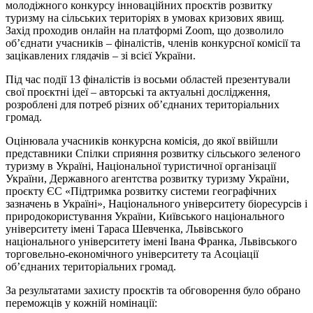
молодіжного конкурсу інноваційних проєктів розвитку
туризму на сільських територіях в умовах кризових явищ.
Захід проходив онлайн на платформі Zoom, що дозволило
об’єднати учасників – фіналістів, членів конкурсної комісії та
зацікавлених глядачів – зі всієї України.
Під час події 13 фіналістів із восьми областей презентували
свої проєктні ідеї – авторські та актуальні дослідження,
розроблені для потреб різних об’єднаних територіальних
громад.
Оцінювала учасників конкурсна комісія, до якої ввійшли
представники Спілки сприяння розвитку сільського зеленого
туризму в Україні, Національної туристичної організації
України, Державного агентства розвитку туризму України,
проєкту ЄС «Підтримка розвитку системи географічних
зазначень в Україні», Національного університету біоресурсів і
природокористування України, Київського національного
університету імені Тараса Шевченка, Львівського
національного університету імені Івана Франка, Львівського
торговельно-економічного університету та Асоціації
об’єднаних територіальних громад.
За результатами захисту проєктів та обговорення було обрано
переможців у кожній номінації: