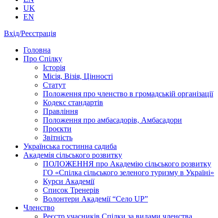
UK
EN
Вхід/Реєстрація
Головна
Про Спілку
Історія
Місія, Візія, Цінності
Статут
Положення про членство в громадській організації
Кодекс стандартів
Правління
Положення про амбасадорів, Амбасадори
Проєкти
Звітність
Українська гостинна садиба
Академія сільського розвитку
ПОЛОЖЕННЯ про Академію cільського розвитку
ГО «Спілка сільського зеленого туризму в Україні»
Курси Академії
Список Тренерів
Волонтери Академії “Село UP”
Членство
Реєстр учасників Спілки за видами членства