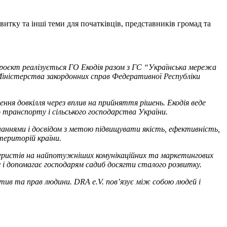
витку та інші теми для початківців, представників громад та
роєкт реалізується ГО Екодія разом з ГС “Українська мережа
и Міністерства закордонних справ Федеративної Республіки
ення довкілля через вплив на прийняття рішень. Екодія веде
о транспорту і сільського господарства України.
наннями і досвідом з метою підвищувати якість, ефективність,
 територій країни.
а туристів на найпотужніших комунікаційних та маркетингових
 і допомагає господарям садиб досягти сталого розвитку.
іатив та прав людини. DRA e.V. пов’язує між собою людей і