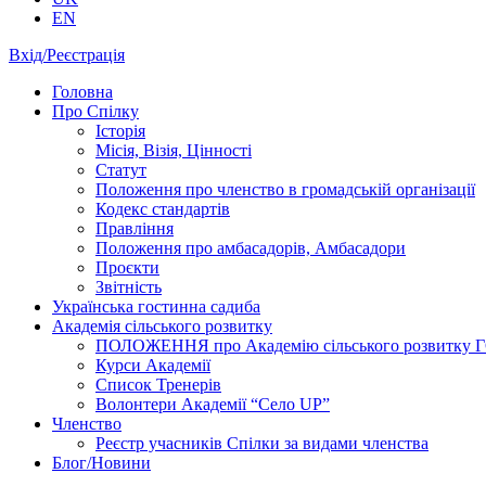
EN
Вхід/Реєстрація
Головна
Про Спілку
Історія
Місія, Візія, Цінності
Статут
Положення про членство в громадській організації
Кодекс стандартів
Правління
Положення про амбасадорів, Амбасадори
Проєкти
Звітність
Українська гостинна садиба
Академія сільського розвитку
ПОЛОЖЕННЯ про Академію cільського розвитку ГО «
Курси Академії
Список Тренерів
Волонтери Академії “Село UP”
Членство
Реєстр учасників Спілки за видами членства
Блог/Новини