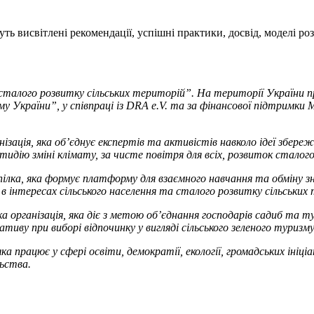
ь висвітлені рекомендації, успішні практики, досвід, моделі роз
талого розвитку сільських територій”. На території України п
зму України”, у співпраці із DRA e.V. та за фінансової підтримк
ізація, яка об’єднує експертів та активістів навколо ідеї збереж
идію зміні клімату, за чисте повітря для всіх, розвиток сталог
пілка, яка формує платформу для взаємного навчання та обміну з
 в інтересах сільського населення та сталого розвитку сільських
ька організація, яка діє з метою об’єднання господарів садиб т
ву при виборі відпочинку у вигляді сільського зеленого туризму
а працює у сфері освіти, демократії, екології, громадських ініц
ьства.