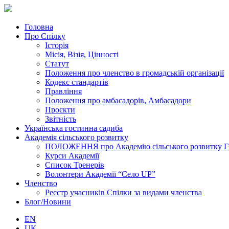
Головна
Про Спілку
Історія
Місія, Візія, Цінності
Статут
Положення про членство в громадській організації
Кодекс стандартів
Правління
Положення про амбасадорів, Амбасадори
Проєкти
Звітність
Українська гостинна садиба
Академія сільського розвитку
ПОЛОЖЕННЯ про Академію cільського розвитку ГО «
Курси Академії
Список Тренерів
Волонтери Академії “Село UP”
Членство
Реєстр учасників Спілки за видами членства
Блог/Новини
EN
UK