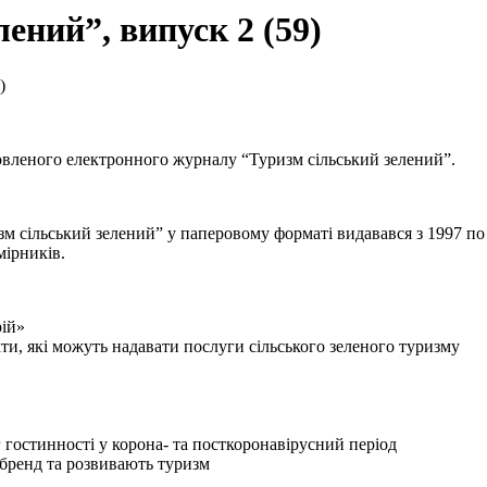
ений”, випуск 2 (59)
)
овленого електронного журналу “Туризм сільський зелений”.
ільський зелений” у паперовому форматі видавався з 1997 по 20
мірників.
рій»
кти, які можуть надавати послуги сільського зеленого туризму
 гостинності у корона- та посткоронавірусний період
бренд та розвивають туризм