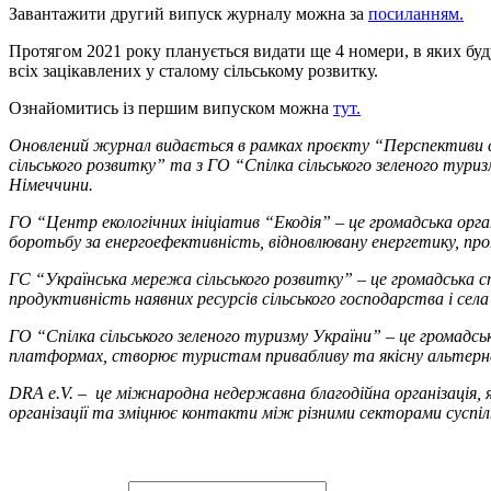
Завантажити другий випуск журналу можна за
посиланням.
Протягом 2021 року планується видати ще 4 номери, в яких будут
всіх зацікавлених у сталому сільському розвитку.
Ознайомитись із першим випуском можна
тут.
Оновлений журнал видається в рамках проєкту “Перспективи с
сільського розвитку” та з ГО “Спілка сільського зеленого тури
Німеччини.
ГО “Центр екологічних ініціатив “Екодія” – це громадська орган
боротьбу за енергоефективність, відновлювану енергетику, прот
ГС “Українська мережа сільського розвитку” – це громадська с
продуктивність наявних ресурсів сільського господарства і села
ГО “Спілка сільського зеленого туризму України” – це громадс
платформах, створює туристам привабливу та якісну альтернати
DRA e.V. – це міжнародна недержавна благодійна організація, як
організації та зміцнює контакти між різними секторами суспіл