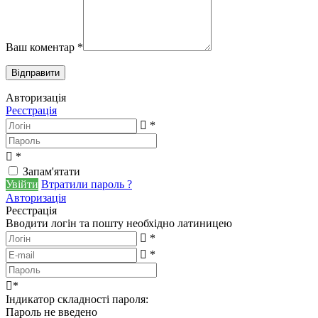
Ваш коментар
*
Авторизація
Реєстрація
*
*
Запам'ятати
Увійти
Втратили пароль ?
Авторизація
Реєстрація
Вводити логін та пошту необхідно латиницею
*
*
*
Індикатор складності пароля:
Пароль не введено