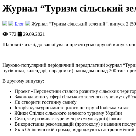
Журнал “Туризм сільський зел
Блог
Журнал “Туризм сільський зелений”, випуск 2 (59
772
29.09.2021
Шановні читачі, до вашої уваги презентуємо другий випуск он
Науково-популярний періодичний передплатний журнал “Туризм с
путівники, календарі, порадники) накладом понад 200 тис. при
В другому випуску:
Проєкт «Перспективи сталого розвитку сільських терито
Законодавство у сфері сільського зеленого туризму: суб’є
Як створити гостинну садибу
Історія культурно-мистецького центру «Поліська хата»
Жінки Спілки сільського зеленого туризму України
Село, яке розвиває туризм через «культурні фішки»
Використання рекомендацій (протоколу) з надання послуг
Як в Опішнянській громаді відроджують гастрономічний 