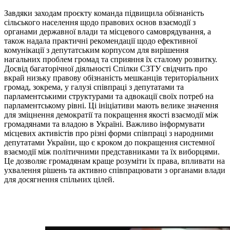
Завдяки заходам проєкту команда підвищила обізнаність
сільського населення щодо правових основ взаємодії з
органами державної влади та місцевого самоврядування, а
також надала практичні рекомендації щодо ефективної
комунікації з депутатським корпусом для вирішення
нагальних проблем громад та сприяння їх сталому розвитку.
Досвід багаторічної діяльності Спілки СЗТУ свідчить про
вкрай низьку правову обізнаність мешканців територіальних
громад, зокрема, у галузі співпраці з депутатами та
парламентськими структурами та адвокації своїх потреб на
парламентському рівні. Ці ініціативи мають велике значення
для зміцнення демократії та покращення якості взаємодії між
громадянами та владою в Україні. Важливо інформувати
місцевих активістів про різні форми співпраці з народними
депутатами України, що є кроком до покращення системної
взаємодії між політичними представниками та їх виборцями.
Це дозволяє громадянам краще розуміти їх права, впливати на
ухвалення рішень та активно співпрацювати з органами влади
для досягнення спільних цілей.