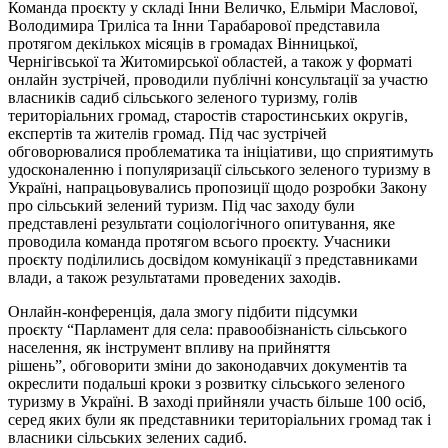
Команда проєкту у складі Інни Величко, Ельміри Маслової,
Володимира Триліса та Інни Тарабарової представила
протягом декількох місяців в громадах Вінницької,
Чернігівської та Житомирської областей, а також у форматі
онлайн зустрічей, проводили публічні консультації за участю
власників садиб сільського зеленого туризму, голів
територіальних громад, старостів старостинських округів,
експертів та жителів громад. Під час зустрічей
обговорювалися проблематика та ініціативи, що сприятимуть
удосконаленню і популяризації сільського зеленого туризму в
Україні, напрацьовувались пропозиції щодо розробки Закону
про сільський зелений туризм. Під час заходу були
представлені результати соціологічного опитування, яке
проводила команда протягом всього проєкту. Учасники
проєкту поділились досвідом комунікації з представниками
влади, а також результатами проведених заходів.
Онлайн-конференція, дала змогу підбити підсумки
проєкту “Парламент для села: правообізнаність сільського
населення, як інструмент впливу на прийняття
рішень”, обговорити зміни до законодавчих документів та
окреслити подальші кроки з розвитку сільського зеленого
туризму в Україні. В заході прийняли участь більше 100 осіб,
серед яких були як представники територіальних громад так і
власники сільських зелених садиб.