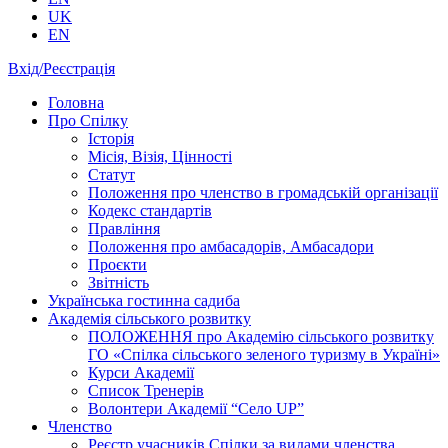
UK
EN
Вхід/Реєстрація
Головна
Про Спілку
Історія
Місія, Візія, Цінності
Статут
Положення про членство в громадській організації
Кодекс стандартів
Правління
Положення про амбасадорів, Амбасадори
Проєкти
Звітність
Українська гостинна садиба
Академія сільського розвитку
ПОЛОЖЕННЯ про Академію cільського розвитку
ГО «Спілка сільського зеленого туризму в Україні»
Курси Академії
Список Тренерів
Волонтери Академії “Село UP”
Членство
Реєстр учасників Спілки за видами членства