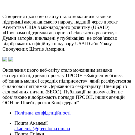
Створення цього веб-сайту стало можливим завдяки
підтримці американського народу, наданій через проект
Агентства США з міжнародного розвитку (USAID)
«Програма підтримки аграрного і сільського розвитку».
Думки авторів, викладені у публікаціях, не обов’язково
відображають офіційну точку зору USAID або Уряду
Сполучених Штатів Америки.
Оновлення цього веб-сайту стало можливим завдяки
експертній підтримці проекту ПРООН «Зміцнення бізнес-
об’єднань малих і середніх підприємств», який реалізується за
фінансової підтримки Державного секретаріату Швейцарії з
економічних питань (SECO). Публікації на цьому сайті не
обов’язково відображають погляди ПРООН, інших агенцій
ООН чи Швейцарської Конфедерації.
Політика конфіденційності
Пошта Академії
akademia@greentour.com.ua
Пошта Спілки