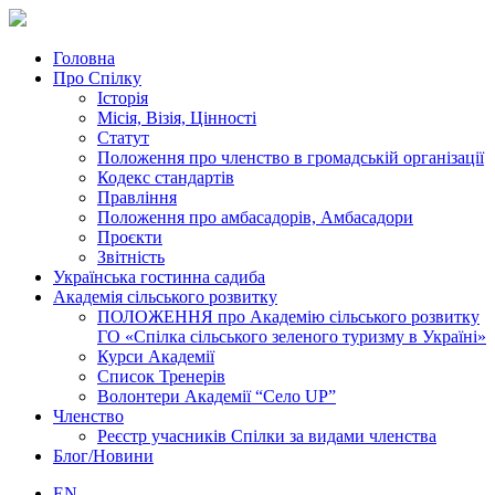
Головна
Про Спілку
Історія
Місія, Візія, Цінності
Статут
Положення про членство в громадській організації
Кодекс стандартів
Правління
Положення про амбасадорів, Амбасадори
Проєкти
Звітність
Українська гостинна садиба
Академія сільського розвитку
ПОЛОЖЕННЯ про Академію cільського розвитку
ГО «Спілка сільського зеленого туризму в Україні»
Курси Академії
Список Тренерів
Волонтери Академії “Село UP”
Членство
Реєстр учасників Спілки за видами членства
Блог/Новини
EN