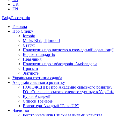
UK
EN
Вхід/Реєстрація
Головна
Про Спілку
Історія
Місія, Візія, Цінності
Статут
Положення про членство в громадській організації
Кодекс стандартів
Правління
Положення про амбасадорів, Амбасадори
Проєкти
Звітність
Українська гостинна садиба
Академія сільського розвитку
ПОЛОЖЕННЯ про Академію cільського розвитку
ГО «Спілка сільського зеленого туризму в Україні»
Курси Академії
Список Тренерів
Волонтери Академії “Село UP”
Членство
Реєстр учасників Спілки за видами членства