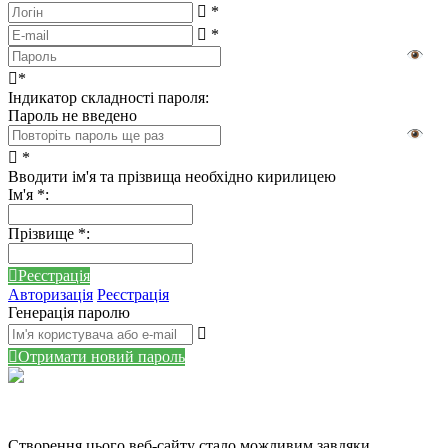
*
*
*
Індикатор складності пароля:
Пароль не введено
*
Вводити ім'я та прізвища необхідно кирилицею
Ім'я
*
:
Прізвище
*
:
Реєстрація
Авторизація
Реєстрація
Генерація паролю
Отримати новий пароль
Створення цього веб-сайту стало можливим завдяки