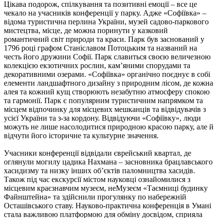
Цікава подорож, спілкування та позитивні емоції – все це
чекало на учасників конференції у парку. Адже «Софіївка» –
відома туристична перлина України, музей садово-паркового
мистецтва, місце, де можна поринути у казковий
романтичний світ природи та краси. Парк був заснований у
1796 році графом Станіславом Потоцьким та названий на
честь його дружини Софії. Парк славиться своєю величезною
колекцією екзотичних рослин, кам’яними спорудами та
декоративними озерами. «Софіївка» органічно поєднує в собі
елементи ландшафтного дизайну з природним лісом, де кожна
алея та кожний кущ створюють незабутню атмосферу спокою
та гармонії. Парк є популярним туристичним напрямком та
місцем відпочинку для місцевих мешканців та відвідувачів з
усієї України та з-за кордону. Відвідуючи «Софіївку», люди
можуть не лише насолодитися природною красою парку, але й
відчути його історичне та культурне значення.
Учасники конференції відвідали єврейський квартал, де
оглянули могилу цадика Нахмана – засновника брацлавського
хасидизму та низку інших об’єктів паломництва хасидів.
Також під час екскурсії містом науковці ознайомилися з
місцевим краєзнавчим музеєм, неМузеєм «Таємниці будинку
Файнштейна» та здійснили прогулянку по набережній
Осташівського ставу. Науково-практична конференція в Умані
стала важливою платформою для обміну досвідом, сприяла