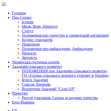
Головна
Про Спілку
Історія
Місія, Візія, Цінності
Статут
Положення про членство в громадській організації
Кодекс стандартів
Правління
Положення про амбасадорів, Амбасадори
Проєкти
Звітність
Українська гостинна садиба
Академія сільського розвитку
ПОЛОЖЕННЯ про Академію cільського розвитку
ГО «Спілка сільського зеленого туризму в Україні»
Курси Академії
Список Тренерів
Волонтери Академії “Село UP”
Членство
Реєстр учасників Спілки за видами членства
Блог/Новини
EN