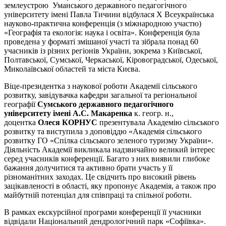
землеустрою Уманського державного педагогічного
університету імені Павла Тичини відбулася Х Всеукраїнська
науково-практична конференція (з міжнародною участю)
«Географія та екологія: наука і освіта». Конференція була
проведена у форматі змішаної участі та зібрала понад 60
учасників із різних регіонів України, зокрема з Київської,
Полтавської, Сумської, Черкаської, Кіровоградської, Одеської,
Миколаївської областей та міста Києва.
Віце-президентка з наукової роботи Академії сільського
розвитку, завідувачка кафедри загальної та регіональної
географії
Сумського державного педагогічного
університету імені А.С. Макаренка
к. геогр. н.,
доцентка
Олеся КОРНУС
презентувала Академію сільського
розвитку та виступила з доповіддю «Академія сільського
розвитку ГО «Спілка сільського зеленого туризму України».
Діяльність Академії викликала надзвичайно великий інтерес
серед учасників конференції. Багато з них виявили глибоке
бажання долучитися та активно брати участь у її
різноманітних заходах. Це свідчить про високий рівень
зацікавленості в області, яку пропонує Академія, а також про
майбутній потенціал для співпраці та спільної роботи.
В рамках екскурсійної програми конференції її учасники
відвідали Національний дендрологічний парк «Софіївка».